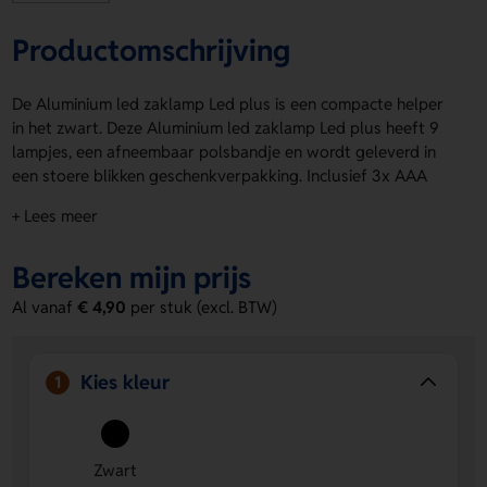
Productomschrijving
De Aluminium led zaklamp Led plus is een compacte helper
in het zwart. Deze Aluminium led zaklamp Led plus heeft 9
lampjes, een afneembaar polsbandje en wordt geleverd in
een stoere blikken geschenkverpakking. Inclusief 3x AAA
batterijen, dus je kunt direct aan de slag. Laat je logo, naam
+ Lees meer
of eigen ontwerp plaatsen op Torch, Doos, Torch back of
Box screen. Bestel of vraag een prijs op.
Bereken mijn prijs
Voordelen van de Aluminium led
Al vanaf
€ 4,90
per stuk (excl. BTW)
zaklamp Led plus
Direct klaar voor gebruik.
De 3x AAA batterijen zitten
erbij, dus je hoeft niets extra’s te regelen.
Kies kleur
1
Handig en stijlvol in zwart.
Het compacte design en het
afneembare polsbandje maken hem fijn in gebruik.
Ruimte voor jouw opdruk.
Laat een logo, naam of eigen
Zwart
ontwerp aanbrengen op Torch, Doos, Torch back of Box