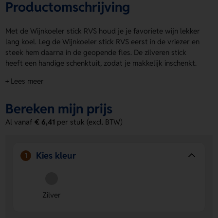
Productomschrijving
Met de Wijnkoeler stick RVS houd je je favoriete wijn lekker
lang koel. Leg de Wijnkoeler stick RVS eerst in de vriezer en
steek hem daarna in de geopende fles. De zilveren stick
heeft een handige schenktuit, zodat je makkelijk inschenkt.
Hij wordt geleverd in een mooie geschenkverpakking. Op de
+ Lees meer
voorzijde is ruimte voor een logo, naam of eigen ontwerp.
Bestel of vraag een prijs op.
Bereken mijn prijs
Voordelen van de Wijnkoeler stick RVS
Al vanaf
€ 6,41
per stuk (excl. BTW)
Houdt wijn lang koel
- eerst even in de vriezer, daarna
direct in de fles voor langdurige koeling.
Handige schenktuit
- maakt schenken eenvoudig en
Kies kleur
1
voorkomt geknoei.
Bedrukking op de voorzijde
- laat een logo, naam of
eigen ontwerp toevoegen voor een persoonlijke touch.
Zilver