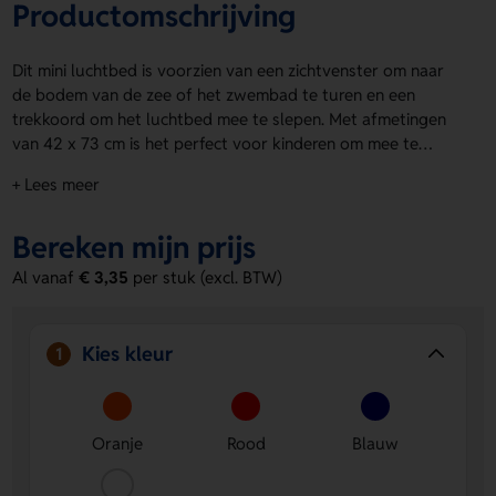
Productomschrijving
Dit mini luchtbed is voorzien van een zichtvenster om naar
de bodem van de zee of het zwembad te turen en een
trekkoord om het luchtbed mee te slepen. Met afmetingen
van 42 x 73 cm is het perfect voor kinderen om mee te
spelen. Verkrijgbaar in diverse basiskleuren zoals blauw, wit,
+ Lees meer
oranje, groen en meer op aanvraag. Je kunt een grote full-
color opdruk bovenop het kussentje laten plaatsen,
Bereken mijn prijs
bijvoorbeeld een logo, naam, of een andere boodschap. Met
bedrukte luchtbedden
kies je voor praktische en opvallende
Al vanaf
€ 3,35
per stuk (excl. BTW)
manier om je merk te promoten!
Kies kleur
1
Oranje
Rood
Blauw