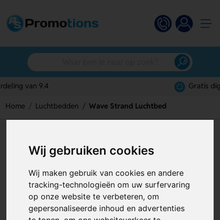
Gratis digitaal ontwerp
Home
Luchtbedden
Wave Strand Luchtbed
Wave Strand Luchtbed
Wij gebruiken cookies
Artikelnummer:
130143
Wij maken gebruik van cookies en andere
tracking-technologieën om uw surfervaring
op onze website te verbeteren, om
gepersonaliseerde inhoud en advertenties
te tonen, om ons websiteverkeer te