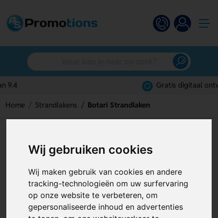
Gratis digitaal ontwerp
Home
Strandlakens
Botari Strandlaken
Botari Strandlaken
Wij gebruiken cookies
Artikelnummer:
130037
Wij maken gebruik van cookies en andere
tracking-technologieën om uw surfervaring
op onze website te verbeteren, om
gepersonaliseerde inhoud en advertenties