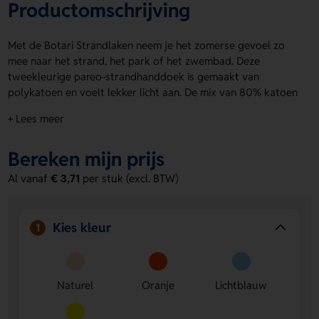
Productomschrijving
Met de Botari Strandlaken neem je het zomerse gevoel zo
mee naar het strand, het park of het zwembad. Deze
tweekleurige pareo-strandhanddoek is gemaakt van
polykatoen en voelt lekker licht aan. De mix van 80% katoen
en 20% polyester, 180 g/m², zorgt voor een fijne balans
+ Lees meer
tussen comfort en stevigheid. De Botari Strandlaken is
verkrijgbaar in Naturel, Oranje, Lichtblauw en Geel. Op de
Bereken mijn prijs
voorzijde kun je eenvoudig een logo, naam of eigen ontwerp
laten aanbrengen. Bestel of vraag een prijs op.
Al vanaf
€ 3,71
per stuk (excl. BTW)
Voordelen van de Botari Strandlaken
Geschikt voor personalisatie
Op de voorzijde laat je
Kies kleur
1
makkelijk een logo, naam of eigen ontwerp toevoegen.
Licht en prettig in gebruik
Door het polykatoen neem
je de strandlaken fijn mee en droogt hij comfortabel af.
Keuze uit frisse kleuren
Verkrijgbaar in Naturel, Oranje,
Naturel
Oranje
Lichtblauw
Lichtblauw en Geel voor een speelse uitstraling.