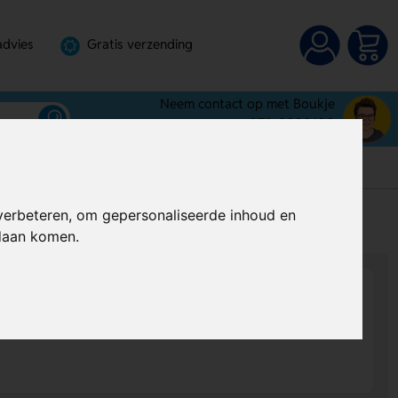
advies
Gratis verzending
Neem contact op met Boukje
072-3030100
verbeteren, om gepersonaliseerde inhoud en
s
Al vanaf
€ 3,60
per stuk (excl. BTW)
ndaan komen.