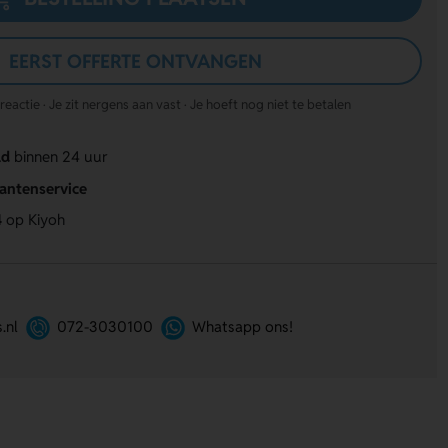
EERST OFFERTE ONTVANGEN
actie · Je zit nergens aan vast · Je hoeft nog niet te betalen
ld
binnen 24 uur
lantenservice
4
op Kiyoh
.nl
072-3030100
Whatsapp ons!