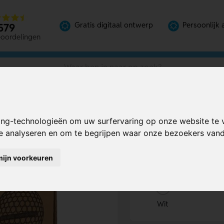
Gratis digitaal ontwerp
Persoonlijk 
579
eoordelingen
ing-technologieën om uw surfervaring op onze website te 
Bereken mijn prij
te analyseren en om te begrijpen waar onze bezoekers va
mijn voorkeuren
Kies kleur
1
Wit