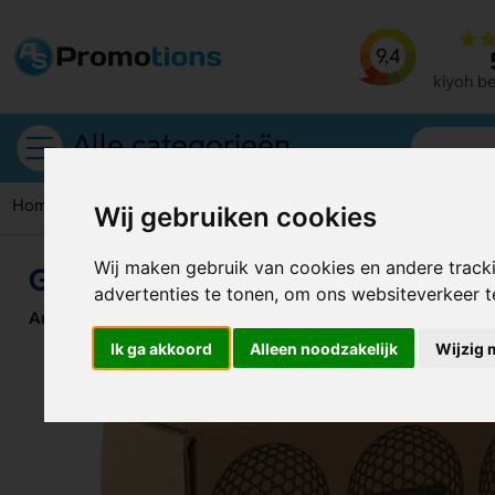
9,4
kiyoh b
Alle categorieën
Home
Golfballen
Golfballen Imer
Wij gebruiken cookies
Wij maken gebruik van cookies en andere track
Golfballen Imer
advertenties te tonen, om ons websiteverkeer 
Artikelnummer:
125872
Ik ga akkoord
Alleen noodzakelijk
Wijzig 