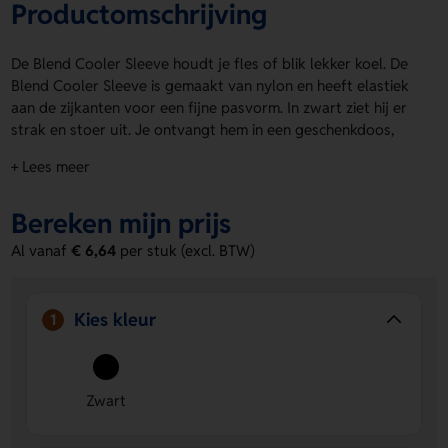
Productomschrijving
De Blend Cooler Sleeve houdt je fles of blik lekker koel. De
Blend Cooler Sleeve is gemaakt van nylon en heeft elastiek
aan de zijkanten voor een fijne pasvorm. In zwart ziet hij er
strak en stoer uit. Je ontvangt hem in een geschenkdoos,
dus meteen leuk om te geven. Met het formaat van 160 x
+ Lees meer
230 mm neem je hem makkelijk mee. Laat op de voorzijde
een logo, naam of eigen ontwerp aanbrengen. Bestel of
Bereken mijn prijs
vraag een prijs op.
Al vanaf
€ 6,64
per stuk (excl. BTW)
Voordelen van de Blend Cooler Sleeve
Houdt drank langer koel
– handig voor onderweg, op
het terras of bij een borrel.
Kies kleur
1
Ruimte voor personalisatie
– op de voorzijde kun je
een logo, naam of eigen ontwerp laten plaatsen.
Leuk om te geven
– geleverd in een geschenkdoos, dus
direct klaar als cadeau.
Zwart