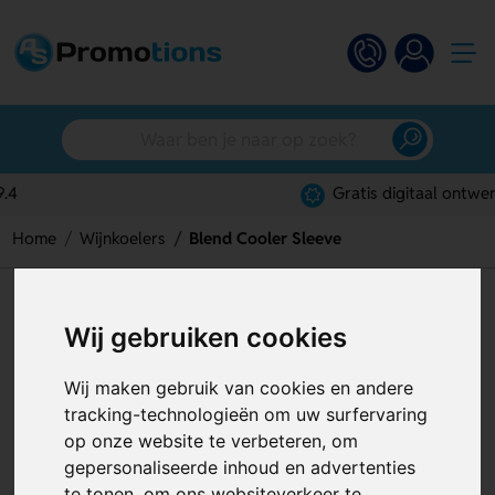
Gratis digitaal ontwerp
Home
Wijnkoelers
Blend Cooler Sleeve
Blend Cooler Sleeve
Wij gebruiken cookies
Artikelnummer:
129054
Wij maken gebruik van cookies en andere
tracking-technologieën om uw surfervaring
op onze website te verbeteren, om
gepersonaliseerde inhoud en advertenties
te tonen, om ons websiteverkeer te