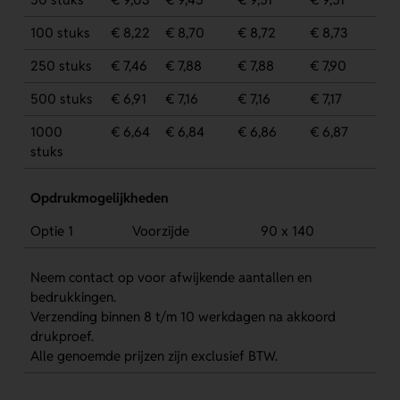
100 stuks
€ 8,22
€ 8,70
€ 8,72
€ 8,73
250 stuks
€ 7,46
€ 7,88
€ 7,88
€ 7,90
500 stuks
€ 6,91
€ 7,16
€ 7,16
€ 7,17
1000
€ 6,64
€ 6,84
€ 6,86
€ 6,87
stuks
Opdrukmogelijkheden
Optie 1
Voorzijde
90 x 140
Neem contact op voor afwijkende aantallen en
bedrukkingen.
Verzending binnen 8 t/m 10 werkdagen na akkoord
drukproef.
Alle genoemde prijzen zijn exclusief BTW.