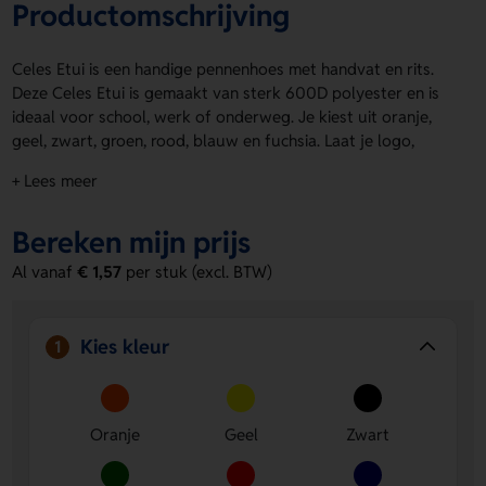
Productomschrijving
Celes Etui is een handige pennenhoes met handvat en rits.
Deze Celes Etui is gemaakt van sterk 600D polyester en is
ideaal voor school, werk of onderweg. Je kiest uit oranje,
geel, zwart, groen, rood, blauw en fuchsia. Laat je logo,
naam of eigen ontwerp plaatsen op de voorzijde of
+ Lees meer
achterzijde. Zo maak je de etui helemaal van jou. Bestel of
vraag een prijs op.
Bereken mijn prijs
Voordelen van de Celes Etui
Al vanaf
€ 1,57
per stuk (excl. BTW)
Stevig materiaal
- Gemaakt van 600D polyester, dus
geschikt voor dagelijks gebruik.
Ruimte voor jouw ontwerp
- Laat een logo, naam of
Kies kleur
1
eigen ontwerp aanbrengen op de voorzijde of
achterzijde.
Handig mee te nemen
- Met handvat en rits neem je de
etui makkelijk overal mee naartoe.
Oranje
Geel
Zwart