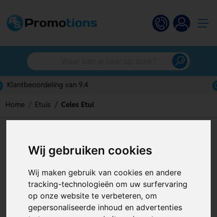
Gratis digitaal ontwerp
Home
Etuis
Celes Etui
Celes Etui
Wij gebruiken cookies
Artikelnummer:
126440
Wij maken gebruik van cookies en andere
tracking-technologieën om uw surfervaring
op onze website te verbeteren, om
gepersonaliseerde inhoud en advertenties