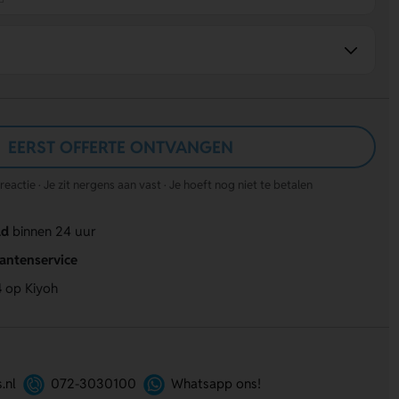
EERST OFFERTE ONTVANGEN
actie · Je zit nergens aan vast · Je hoeft nog niet te betalen
ld
binnen 24 uur
lantenservice
4
op Kiyoh
.nl
072-3030100
Whatsapp ons!