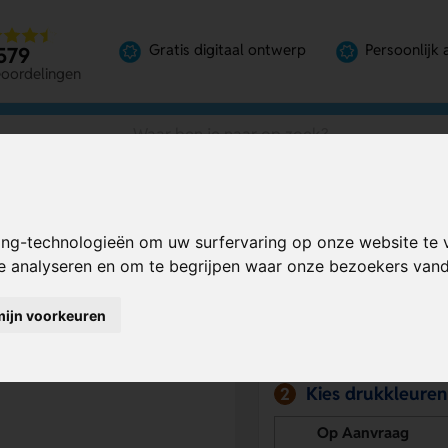
Gratis digitaal ontwerp
Persoonlijk 
579
eoordelingen
ing-technologieën om uw surfervaring op onze website te 
Bereken mijn prij
te analyseren en om te begrijpen waar onze bezoekers va
mijn voorkeuren
Kies drukpositie
1
Kies drukkleuren
2
Op Aanvraag