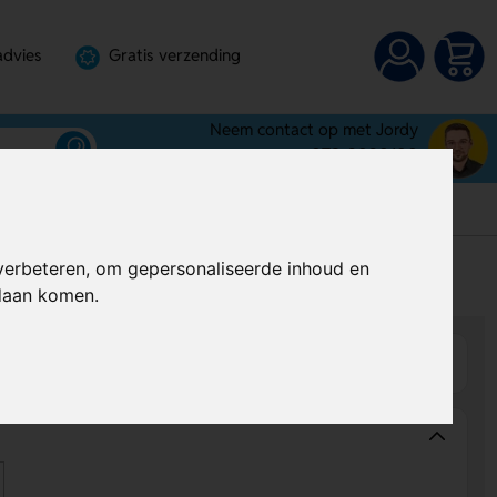
advies
Gratis verzending
Neem contact op met Jordy
072-3030100
verbeteren, om gepersonaliseerde inhoud en
s
Prijs op aanvraag
ndaan komen.
Wijzigen
Op product