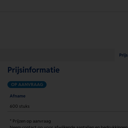
Prij
Prijsinformatie
OP AANVRAAG
Afname
600 stuks
* Prijzen op aanvraag
Neem contact op voor afwijkende aantallen en bedrukkingen