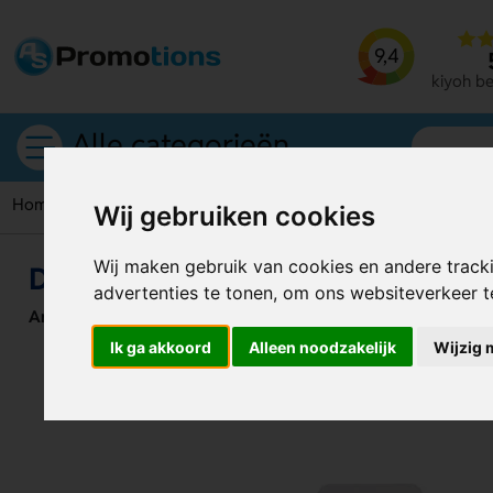
9,4
kiyoh b
Alle categorieën
Home
Paperclips
Deltaclip
Wij gebruiken cookies
Wij maken gebruik van cookies en andere track
Deltaclip
advertenties te tonen, om ons websiteverkeer 
Artikelnummer:
130266
Ik ga akkoord
Alleen noodzakelijk
Wijzig 