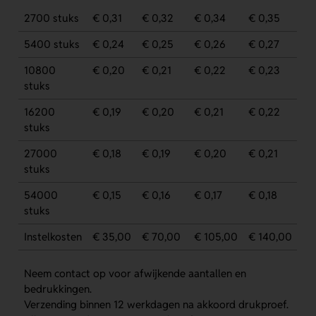
2700 stuks
€ 0,31
€ 0,32
€ 0,34
€ 0,35
5400 stuks
€ 0,24
€ 0,25
€ 0,26
€ 0,27
10800
€ 0,20
€ 0,21
€ 0,22
€ 0,23
stuks
16200
€ 0,19
€ 0,20
€ 0,21
€ 0,22
stuks
27000
€ 0,18
€ 0,19
€ 0,20
€ 0,21
stuks
54000
€ 0,15
€ 0,16
€ 0,17
€ 0,18
stuks
Instelkosten
€ 35,00
€ 70,00
€ 105,00
€ 140,00
Neem contact op voor afwijkende aantallen en
bedrukkingen.
Verzending binnen 12 werkdagen na akkoord drukproef.