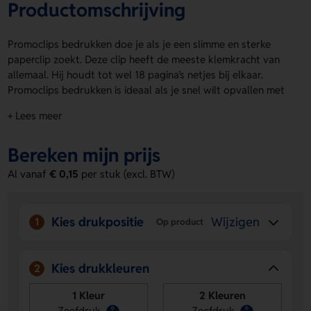
Productomschrijving
Promoclips bedrukken doe je als je een slimme en sterke
paperclip zoekt. Deze clip heeft de meeste klemkracht van
allemaal. Hij houdt tot wel 18 pagina’s netjes bij elkaar.
Promoclips bedrukken is ideaal als je snel wilt opvallen met
jouw logo, naam of eigen ontwerp. Kies uit meerdere
+ Lees meer
drukposities voor een strakke bedrukking. Handig voor
kantoor, events of mailing. Bestel of vraag een prijs op.
Bereken mijn prijs
Voordelen van de Promoclips
Al vanaf
€ 0,15
per stuk (excl. BTW)
bedrukken
Sterke klemkracht
- Houdt tot 18 pagina’s stevig bij
elkaar.
Kies drukpositie
Wijzigen
1
Op product
Ruimte voor jouw ontwerp
- Laat een logo, naam of
eigen ontwerp drukken op verschillende drukposities.
Praktisch en opvallend
- Een klein item dat vaak
Kies drukkleuren
2
gebruikt wordt en jouw merk steeds opnieuw laat zien.
1 Kleur
2 Kleuren
Zeefdruk
Zeefdruk