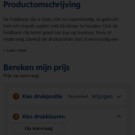
Productomschrijving
De Foldback clip is klein, slim en superhandig. Je gebruikt
hem om stapels papier snel bij elkaar te houden. Ook de
Foldback clip komt goed van pas op kantoor, thuis of
onderweg. Dankzij de drukposities laat je eenvoudig een
logo, naam of eigen ontwerp aanbrengen. Zo maak je van
+ Lees meer
een praktisch item iets persoonlijks. Kies voor een
opvallende of juist strakke afwerking. Bestel of vraag een
Bereken mijn prijs
prijs op.
Prijs op aanvraag
Voordelen van de Foldback clip
Handig voor dagelijks gebruik
- Houdt papier, notities
en documenten netjes bij elkaar.
Kies drukpositie
Wijzigen
1
Op product
Ruimte voor personalisatie
- Laat een logo, naam of
eigen ontwerp aanbrengen op de drukposities.
Compact en praktisch
- Neemt weinig ruimte in en is
Kies drukkleuren
2
makkelijk mee te nemen.
Op Aanvraag