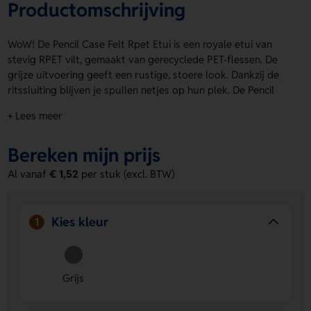
Productomschrijving
WoW! De Pencil Case Felt Rpet Etui is een royale etui van
stevig RPET vilt, gemaakt van gerecyclede PET-flessen. De
grijze uitvoering geeft een rustige, stoere look. Dankzij de
ritssluiting blijven je spullen netjes op hun plek. De Pencil
Case Felt Rpet Etui is ideaal voor school, werk of onderweg.
+ Lees meer
Laat hem personaliseren op de voorzijde of op product met
een logo, naam of eigen ontwerp. Bestel of vraag een prijs
Bereken mijn prijs
op.
Al vanaf
€ 1,52
per stuk (excl. BTW)
Voordelen van de Pencil Case Felt Rpet
Etui
Duurzaam materiaal
- Gemaakt van RPET vilt uit
Kies kleur
1
gerecyclede PET-flessen.
Ruimte en gemak
- Royale etui met ritssluiting voor al
je essentials.
Grijs
Persoonlijke bedrukking
- Laat een logo, naam of eigen
ontwerp aanbrengen op de voorzijde of op product.