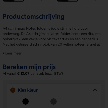
Productomschrijving
A4 schrijfmap Notes folder is jouw slimme hulp voor
onderweg. De A4 schrijfmap Notes folder heeft een rits, een
opbergvak, een vakje voor visitekaartjes en een pennenlus.
Met het gelinieerd schrijfblok van 20 vellen noteer je snel al
je ideeën. Verkrijgbaar in Zwart en Grijs. Laat hem bedrukken
+ Lees meer
op Voorzijde, Inside, Achterzijde, Metal plate do of Metal
plate voor een logo, naam of eigen ontwerp. Bestel of vraag
Bereken mijn prijs
een prijs op.
Al vanaf
€ 13,07
per stuk (excl. BTW)
Voordelen van de A4 schrijfmap Notes
folder
Handig en compleet
Je hebt plek voor notities,
Kies kleur
1
visitekaartjes en een pen in één map.
Ruimte voor personalisatie
Laat een logo, naam of
eigen ontwerp plaatsen op meerdere drukposities.