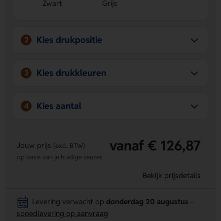
Zwart
Grijs
Net en professioneel
De map geeft je presentaties,
meetings en afspraken direct een verzorgde look.
Kies drukpositie
2
Kies drukkleuren
3
Kies aantal
4
vanaf € 126,87
Jouw prijs
(excl. BTW)
op basis van je huidige keuzes
Bekijk prijsdetails
Levering verwacht op
donderdag 20 augustus
-
spoedlevering op aanvraag