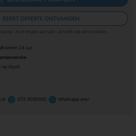
EERST OFFERTE ONTVANGEN
actie · Je zit nergens aan vast · Je hoeft nog niet te betalen
ld
binnen 24 uur
lantenservice
4
op Kiyoh
.nl
072-3030100
Whatsapp ons!