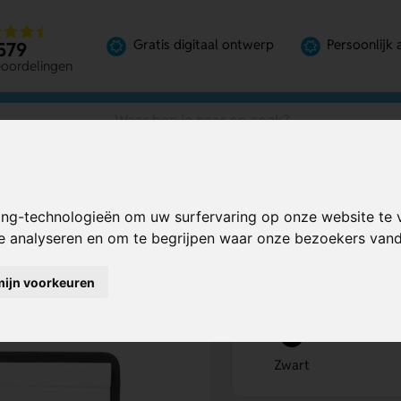
Gratis digitaal ontwerp
Persoonlijk 
579
eoordelingen
ijfmappen
ing-technologieën om uw surfervaring op onze website te 
chrijfmappen
Bereken mijn prij
te analyseren en om te begrijpen waar onze bezoekers va
mijn voorkeuren
Kies kleur
1
Zwart