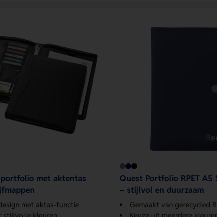
portfolio met aktentas
Quest Portfolio RPET A5 
ijfmappen
– stijlvol en duurzaam
 design met aktas-functie
Gemaakt van gerecycled RPE
 stijlvolle kleuren
Keuze uit meerdere kleure