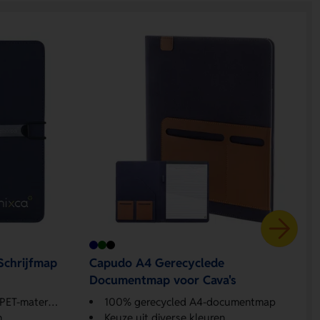
Schrijfmap
Capudo A4 Gerecyclede
Documentmap voor Cava's
T-materiaal
100% gerecycled A4-documentmap
n
Keuze uit diverse kleuren