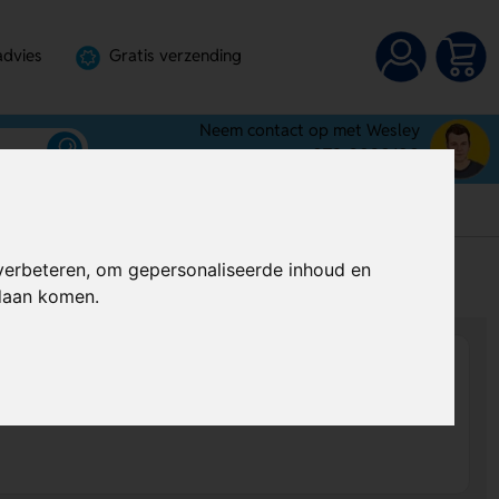
advies
Gratis verzending
Neem contact op met Wesley
072-3030100
verbeteren, om gepersonaliseerde inhoud en
s
Al vanaf
€ 8,24
per stuk (excl. BTW)
ndaan komen.