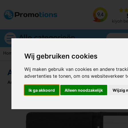
9,4
kiyoh b
Alle categorieën
Home
Schrijfmappen
Alpha A4 documentenmap voor schr
Wij gebruiken cookies
Wij maken gebruik van cookies en andere track
Alpha A4 documentenmap voor s
advertenties te tonen, om ons websiteverkeer 
Artikelnummer:
130189
Ik ga akkoord
Alleen noodzakelijk
Wijzig 