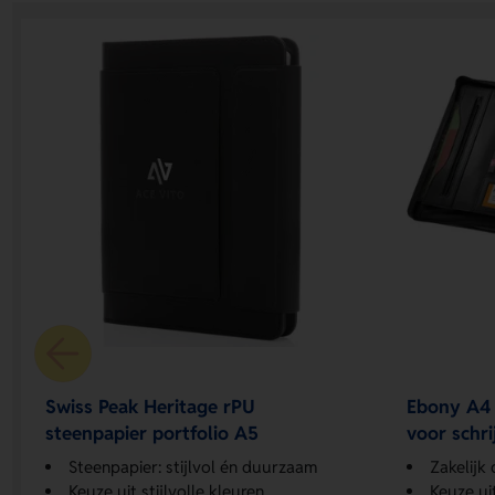
Swiss Peak Heritage rPU
Ebony A4 
steenpapier portfolio A5
voor schr
Steenpapier: stijlvol én duurzaam
Zakelijk
Keuze uit stijlvolle kleuren
Keuze uit