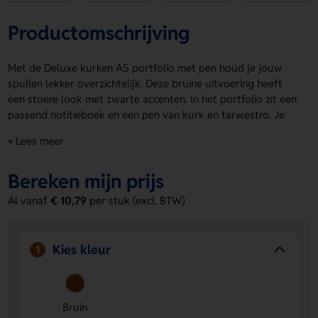
Productomschrijving
Met de Deluxe kurken A5 portfolio met pen houd je jouw
spullen lekker overzichtelijk. Deze bruine uitvoering heeft
een stoere look met zwarte accenten. In het portfolio zit een
passend notitieboek en een pen van kurk en tarwestro. Je
vindt 64 vellen / 128 vellen crèmekleurig gelinieerd 80gm/s
+ Lees meer
papier, 1 groot insteekvak, een telefoonvak, 2 kaarthouders
en een pennenlus. De elastische sluiting houdt alles netjes bij
Bereken mijn prijs
elkaar. De Deluxe kurken A5 portfolio met pen wordt
geleverd in een kraft geschenkdoos. Laat jouw logo, naam
Al vanaf
€ 10,79
per stuk (excl. BTW)
of eigen ontwerp aanbrengen op de clip, Voorzijde
onderaan, Voorzijde bovenaan, Voorzijde midden,
Achterzijde bovenaan, Achterzijde onderaan, Achterzijde
Kies kleur
1
midden of op het notitieboek. Bestel of vraag een prijs op.
Voordelen van de Deluxe kurken A5
portfolio met pen
Bruin