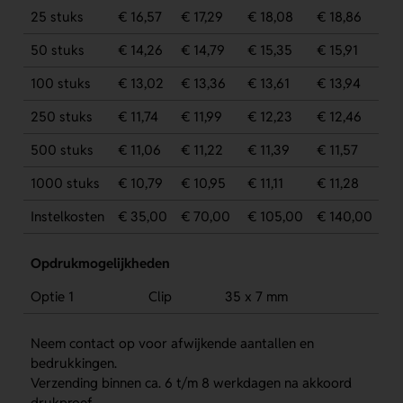
25 stuks
€ 16,57
€ 17,29
€ 18,08
€ 18,86
50 stuks
€ 14,26
€ 14,79
€ 15,35
€ 15,91
100 stuks
€ 13,02
€ 13,36
€ 13,61
€ 13,94
250 stuks
€ 11,74
€ 11,99
€ 12,23
€ 12,46
500 stuks
€ 11,06
€ 11,22
€ 11,39
€ 11,57
1000 stuks
€ 10,79
€ 10,95
€ 11,11
€ 11,28
Instelkosten
€ 35,00
€ 70,00
€ 105,00
€ 140,00
Opdrukmogelijkheden
Optie 1
Clip
35 x 7 mm
Neem contact op voor afwijkende aantallen en
bedrukkingen.
Verzending binnen ca. 6 t/m 8 werkdagen na akkoord
drukproef.