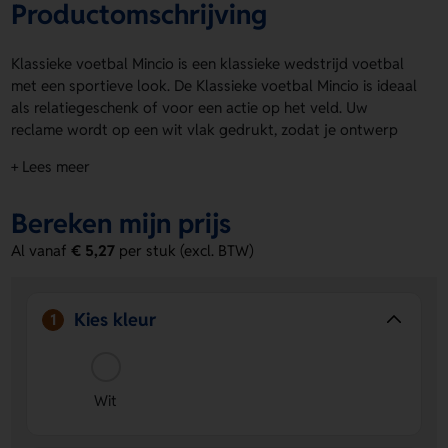
Productomschrijving
Klassieke voetbal Mincio is een klassieke wedstrijd voetbal
met een sportieve look. De Klassieke voetbal Mincio is ideaal
als relatiegeschenk of voor een actie op het veld. Uw
reclame wordt op een wit vlak gedrukt, zodat je ontwerp
goed opvalt. Op product kun je een logo, naam of eigen
+ Lees meer
ontwerp laten aanbrengen. Kies de drukpositie die past bij
jouw idee en maak de bal helemaal eigen. Bestel of vraag
Bereken mijn prijs
een prijs op.
Al vanaf
€ 5,27
per stuk (excl. BTW)
Voordelen van de Klassieke voetbal
Mincio
Wit drukvlak voor sterke zichtbaarheid
- Je logo of
Kies kleur
1
tekst komt helder naar voren.
Ruimte voor eigen ontwerp
- Laat eenvoudig een logo,
naam of eigen ontwerp aanbrengen op product.
Wit
Geschikt als klassieke wedstrijd voetbal
- Leuk voor
acties, promotie en sportieve momenten.