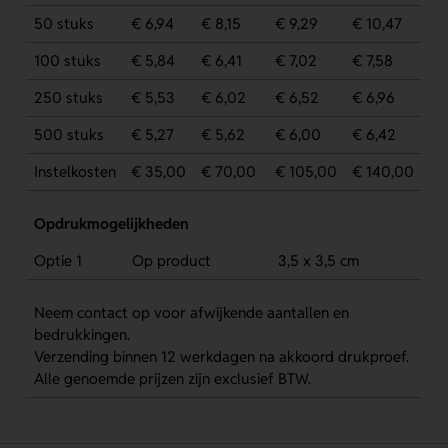
50 stuks
€ 6,94
€ 8,15
€ 9,29
€ 10,47
100 stuks
€ 5,84
€ 6,41
€ 7,02
€ 7,58
250 stuks
€ 5,53
€ 6,02
€ 6,52
€ 6,96
500 stuks
€ 5,27
€ 5,62
€ 6,00
€ 6,42
Instelkosten
€ 35,00
€ 70,00
€ 105,00
€ 140,00
Opdrukmogelijkheden
Optie 1
Op product
3,5 x 3,5 cm
Neem contact op voor afwijkende aantallen en
bedrukkingen.
Verzending binnen 12 werkdagen na akkoord drukproef.
Alle genoemde prijzen zijn exclusief BTW.