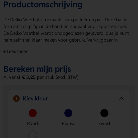
Productomschrijving
De Delko Voetbal is gemaakt van pu leer en pvc. Deze bal in
formaat 5 ligt fijn in de hand en is ideaal voor sport en spel.
De Delko Voetbal wordt onopgeblazen geleverd, dus je kunt
hem zelf snel klaar maken voor gebruik. Verkrijgbaar in
Rood, Blauw, Zwart en Wit. Laat jouw logo, naam of eigen
+ Lees meer
ontwerp aanbrengen op de drukposities. Bestel of vraag
een prijs op.
Bereken mijn prijs
Voordelen van de Delko Voetbal
Al vanaf
€ 3,25
per stuk (excl. BTW)
Ruimte voor jouw ontwerp
– Laat een logo, naam of
eigen ontwerp op de drukposities aanbrengen.
Stevig materiaal
– Gemaakt van pu leer en pvc voor
Kies kleur
1
een nette en duurzame uitstraling.
Handig geleverd
– Wordt onopgeblazen geleverd,
zodat je de bal zelf eenvoudig kunt opblazen.
Rood
Blauw
Zwart