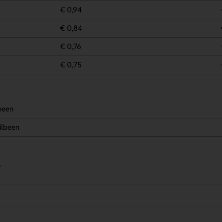
€ 0,94
€ 0,84
€ 0,76
€ 0,75
lbeen
ilbeen
.
.