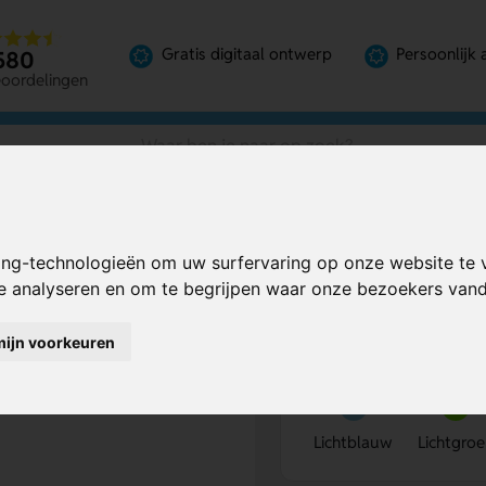
Gratis digitaal ontwerp
Persoonlijk 
580
eoordelingen
ing-technologieën om uw surfervaring op onze website te 
Bereken mijn prij
te analyseren en om te begrijpen waar onze bezoekers va
mijn voorkeuren
Kies kleur
1
Lichtblauw
Lichtgro