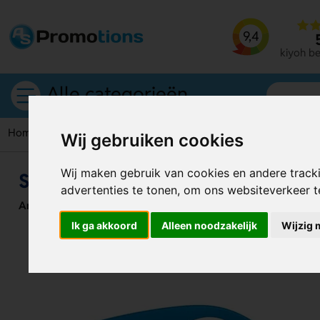
9,4
kiyoh b
Alle categorieën
Home
Zonnebrillen
Santorini Zonnebrillen
Wij gebruiken cookies
Wij maken gebruik van cookies en andere track
Santorini Zonnebrillen
advertenties te tonen, om ons websiteverkeer 
Artikelnummer:
124462
Ik ga akkoord
Alleen noodzakelijk
Wijzig 