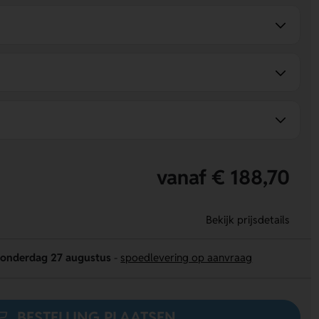
vanaf € 188,70
Bekijk prijsdetails
onderdag 27 augustus
-
spoedlevering op aanvraag
BESTELLING PLAATSEN