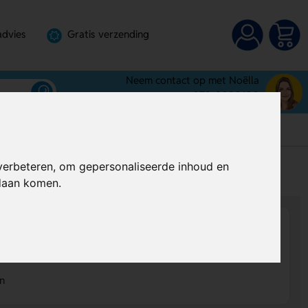
advies
Gratis verzending
Neem contact op met Noëlla
072-3030100
verbeteren, om gepersonaliseerde inhoud en
s
Al vanaf
€ 0,75
per stuk (excl. BTW)
ndaan komen.
en