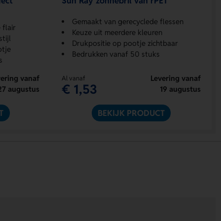
fect
Sun Ray zonnebril van rPET
Gemaakt van gerecyclede flessen
flair
Keuze uit meerdere kleuren
tijl
Drukpositie op pootje zichtbaar
otje
Bedrukken vanaf 50 stuks
s
ering vanaf
Levering vanaf
Al vanaf
€ 1,53
27 augustus
19 augustus
T
BEKIJK PRODUCT