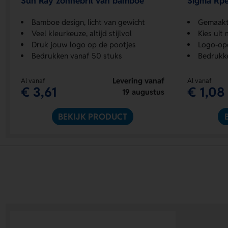
Sun Ray zonnebril van bamboe
Sigma Rpe
Bamboe design, licht van gewicht
Gemaakt
Veel kleurkeuze, altijd stijlvol
Kies uit
Druk jouw logo op de pootjes
Logo-opd
Bedrukken vanaf 50 stuks
Bedrukk
Levering vanaf
Al vanaf
Al vanaf
€ 3,61
€ 1,08
19 augustus
BEKIJK PRODUCT