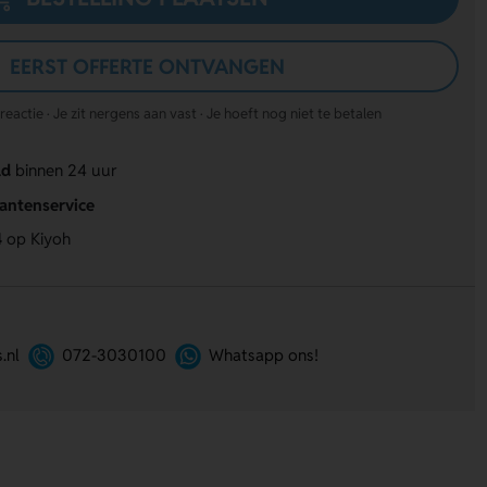
EERST OFFERTE ONTVANGEN
actie · Je zit nergens aan vast · Je hoeft nog niet te betalen
ld
binnen 24 uur
lantenservice
4
op Kiyoh
.nl
072-3030100
Whatsapp ons!