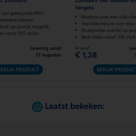
t Zonnebril
Zonnebril met bamboe ef
Vergato
 van gerecycled RPET
Bamboe-look met stijlvolle 
 meerdere kleuren
Veel kleurkeuze voor elke s
ruk op pootje mogelijk
Drukpositie: subtiel op po
en vanaf 100 stuks
Bedrukken vanaf 100 stuk
Levering vanaf
Lev
Al vanaf
€ 1,38
27 augustus
BEKIJK PRODUCT
BEKIJK PRODUC
Laatst bekeken: