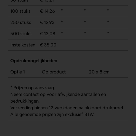
100 stuks
€ 14,26
*
*
*
250 stuks
€ 12,93
*
*
*
500 stuks
€ 12,08
*
*
*
Instelkosten
€ 35,00
Opdrukmogelijkheden
Optie 1
Op product
20 x 8 cm
* Prijzen op aanvraag
Neem contact op voor afwijkende aantallen en
bedrukkingen.
Verzending binnen 12 werkdagen na akkoord drukproef.
Alle genoemde prijzen zijn exclusief BTW.