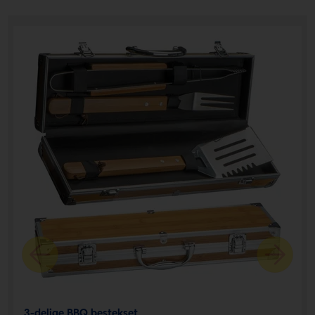
3-delige BBQ bestekset