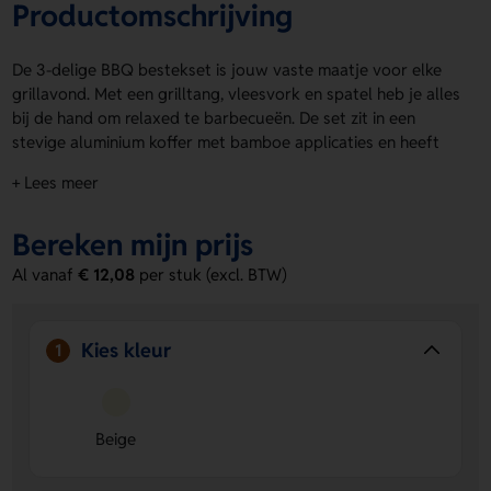
Productomschrijving
De 3-delige BBQ bestekset is jouw vaste maatje voor elke
grillavond. Met een grilltang, vleesvork en spatel heb je alles
bij de hand om relaxed te barbecueën. De set zit in een
stevige aluminium koffer met bamboe applicaties en heeft
een stoere beige look. Op product laat je eenvoudig jouw
+ Lees meer
logo, naam of eigen ontwerp aanbrengen. Zo maak je de 3-
delige BBQ bestekset extra persoonlijk. Bestel of vraag een
Bereken mijn prijs
prijs op.
Al vanaf
€ 12,08
per stuk (excl. BTW)
Voordelen van de 3-delige BBQ
bestekset
Complete set voor de barbecue
Je hebt een grilltang,
Kies kleur
1
vleesvork en spatel in één handige set.
Persoonlijk te bedrukken
Op product kun je een logo,
naam of eigen ontwerp laten aanbrengen.
Beige
Stevige en stijlvolle koffer
De aluminium koffer met
bamboe applicaties geeft een nette en praktische
uitstraling.