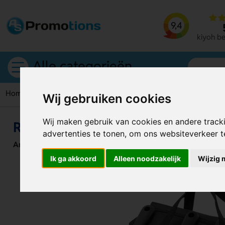
9,4
kiyoh b
Alle categorieën
Home
BBQ sets
Raiken Bbq Set
Wij gebruiken cookies
Wij maken gebruik van cookies en andere track
Raiken Bbq Set
advertenties te tonen, om ons websiteverkeer 
Artikelnummer:
129729
Ik ga akkoord
Alleen noodzakelijk
Wijzig 