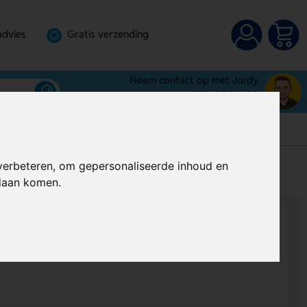
advies
Gratis verzending
Neem contact op met Jordy
072-3030100
verbeteren, om gepersonaliseerde inhoud en
s
Prijs op aanvraag
ndaan komen.