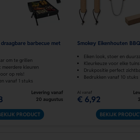
draagbare barbecue met
Smokey Eikenhouten BBQ
Eiken look, stoer en duur
aar om te grillen
Kleurkeuze voor elke tuinst
t meerdere kleuren
Drukpositie perfect zichtb
oor op reis!
Bedrukken vanaf 10 stuks
n vanaf 1 stuks
Levering vanaf
Lev
Al vanaf
8
€ 6,92
20 augustus
BEKIJK PRODUCT
BEKIJK PRODUC