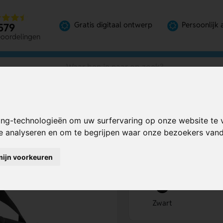
Gratis digitaal ontwerp
Persoonlijk 
579
eoordelingen
ing-technologieën om uw surfervaring op onze website te 
Bereken mijn prij
te analyseren en om te begrijpen waar onze bezoekers va
mijn voorkeuren
Kies kleur
1
Zwart