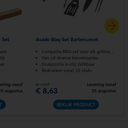
 Set
Asado Bbq-Set Barbecueset
zaam
Compacte BBQ-set voor elk grillmoment
ijl
Kies uit diverse kleurenopties
aar
Drukpositie in stijl zichtbaar
Bedrukken vanaf 25 stuks
ering vanaf
Levering vanaf
Al vanaf
€ 8,63
20 augustus
25 augustus
T
BEKIJK PRODUCT