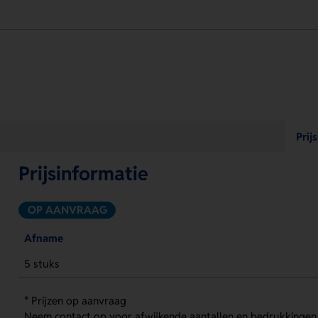
Prij
Prijsinformatie
OP AANVRAAG
Afname
5 stuks
* Prijzen op aanvraag
Neem contact op voor afwijkende aantallen en bedrukkingen