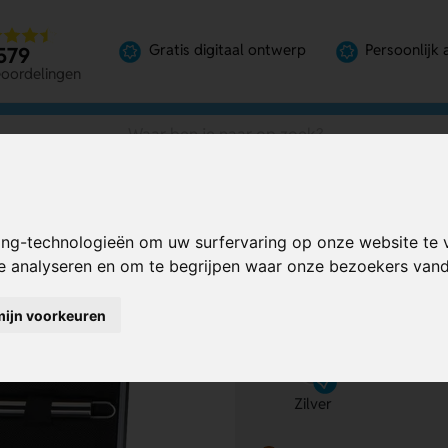
Gratis digitaal ontwerp
Persoonlijk 
579
eoordelingen
ing-technologieën om uw surfervaring op onze website te 
Bereken mijn prij
te analyseren en om te begrijpen waar onze bezoekers va
mijn voorkeuren
Kies kleur
1
Zilver