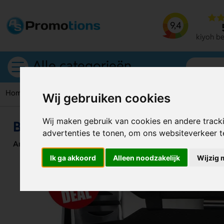
9,4
kiyoh b
Alle categorieën
Home
BBQ sets
BBQ- Barbequekoffer Ballabio
Wij gebruiken cookies
Wij maken gebruik van cookies en andere track
BBQ- Barbequekoffer Ballabio
advertenties te tonen, om ons websiteverkeer 
Artikelnummer:
129723
Ik ga akkoord
Alleen noodzakelijk
Wijzig 