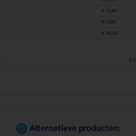
€ 12,46
€ 11,36
€ 35,00
t
5 x
.
Alternatieve producten: