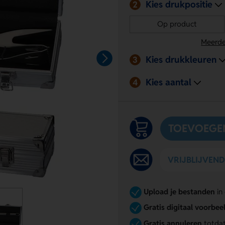
Kies drukpositie
2
Op product
Meerde
Kies drukkleuren
3
Kies aantal
4
TOEVOEGE
VRIJBLIJVEN
Upload je bestanden
in
Gratis digitaal voorbee
Gratis annuleren
totdat