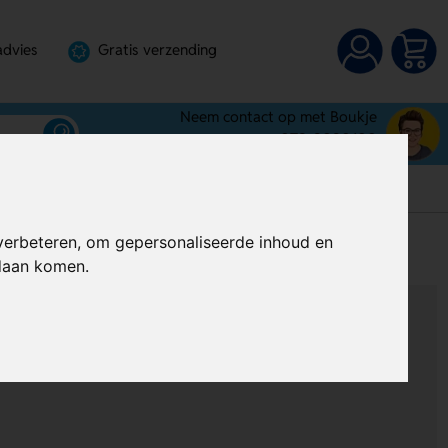
advies
Gratis verzending
Neem contact op met Boukje
072-3030100
verbeteren, om gepersonaliseerde inhoud en
s
Al vanaf
€ 11,36
(Excl. BTW)
ndaan komen.