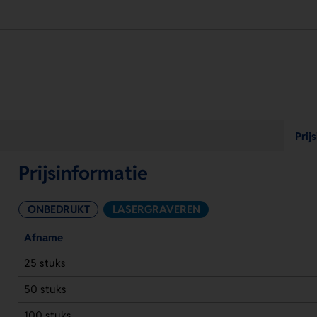
Prij
Prijsinformatie
ONBEDRUKT
LASERGRAVEREN
Afname
25 stuks
50 stuks
100 stuks