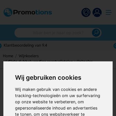
Gratis digitaal ontwerp
Home
Wijnkoelers
Cielo dubbelwandige roestvrijstalen wijnkoeler
Wij gebruiken cookies
Cielo dubbelwandige
roestvrijstalen wijnkoeler
Wij maken gebruik van cookies en andere
tracking-technologieën om uw surfervaring
Artikelnummer:
129056
op onze website te verbeteren, om
gepersonaliseerde inhoud en advertenties
te tonen, om ons websiteverkeer te