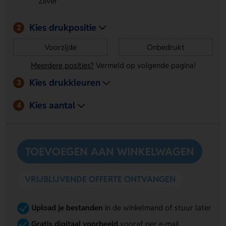
Zilver
Strakke zilveren look:
geeft een nette en professionele
uitstraling.
Kies drukpositie
2
Voorzijde
Onbedrukt
Meerdere posities?
Vermeld op volgende pagina!
Kies drukkleuren
3
Kies aantal
4
TOEVOEGEN AAN WINKELWAGEN
VRIJBLIJVENDE OFFERTE ONTVANGEN
Upload je bestanden
in de winkelmand of stuur later
Gratis digitaal voorbeeld
vooraf per e-mail