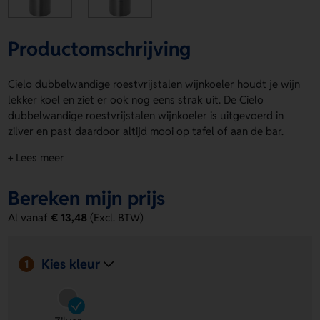
Productomschrijving
Cielo dubbelwandige roestvrijstalen wijnkoeler houdt je wijn
lekker koel en ziet er ook nog eens strak uit. De Cielo
dubbelwandige roestvrijstalen wijnkoeler is uitgevoerd in
zilver en past daardoor altijd mooi op tafel of aan de bar.
Dankzij de dubbelwandige RVS constructie blijft de inhoud
+ Lees meer
langer op temperatuur. Op de voorzijde kun je eenvoudig
een logo, naam of eigen ontwerp laten aanbrengen. Bestel
Bereken mijn prijs
of vraag een prijs op.
Al vanaf
€ 13,48
(Excl. BTW)
Voordelen van de Cielo dubbelwandige
roestvrijstalen wijnkoeler
Kies kleur
Dubbelwandige isolatie:
helpt je wijn langer koel te
1
houden.
Voorzijde drukpositie:
ideaal voor een logo, naam of
eigen ontwerp.