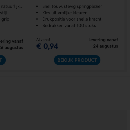
jk materiaal
Snel touw, stevig springplezier
tijl
Kies uit vrolijke kleuren
 grip
Drukpositie voor snelle kracht
Bedrukken vanaf 100 stuks
Levering vanaf
Al vanaf
ering vanaf
€ 0,94
24 augustus
26 augustus
T
BEKIJK PRODUCT