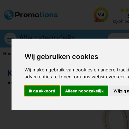
9,4
kiyoh b
Alle categorieën
Home
Springtouwen
Katoenen springtouw Jump
Wij gebruiken cookies
Wij maken gebruik van cookies en andere track
Katoenen springtouw Jump
advertenties te tonen, om ons websiteverkeer 
Artikelnummer:
126790
Ik ga akkoord
Alleen noodzakelijk
Wijzig 