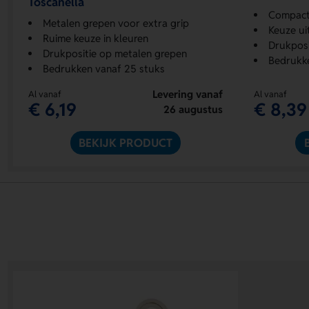
Toscanella
Compacte
Metalen grepen voor extra grip
Keuze uit
Ruime keuze in kleuren
Drukposi
Drukpositie op metalen grepen
Bedrukke
Bedrukken vanaf 25 stuks
Levering vanaf
Al vanaf
Al vanaf
€ 6,19
€ 8,39
26 augustus
BEKIJK PRODUCT