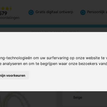
Gratis digitaal ontwerp
Persoonlijk 
579
eoordelingen
ing-technologieën om uw surfervaring op onze website te 
Bereken mijn prij
te analyseren en om te begrijpen waar onze bezoekers va
mijn voorkeuren
Kies kleur
1
Beige