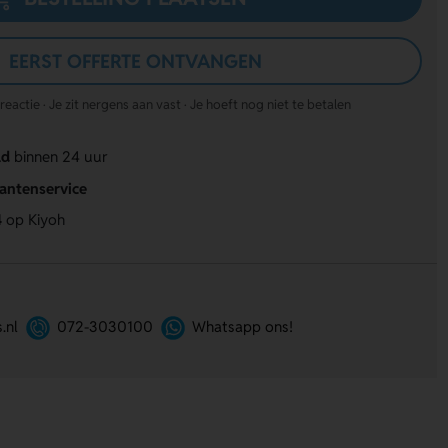
EERST OFFERTE ONTVANGEN
actie · Je zit nergens aan vast · Je hoeft nog niet te betalen
ld
binnen 24 uur
lantenservice
4
op Kiyoh
.nl
072-3030100
Whatsapp ons!