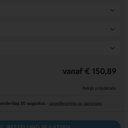
vanaf € 150,89
Bekijk prijsdetails
onderdag 20 augustus
-
spoedlevering op aanvraag
BESTELLING PLAATSEN