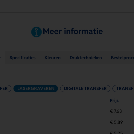
Meer informatie
e
Specificaties
Kleuren
Druktechnieken
Bestelproc
FER
LASERGRAVEREN
DIGITALE TRANSFER
TRANSF
Prijs
€ 7,63
€ 5,89
€ 5,25