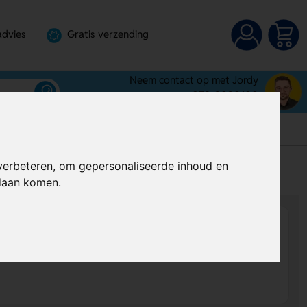
advies
Gratis verzending
Neem contact op met Jordy
072-3030100
verbeteren, om gepersonaliseerde inhoud en
s
Al vanaf
€ 4,30
per stuk (excl. BTW)
ndaan komen.