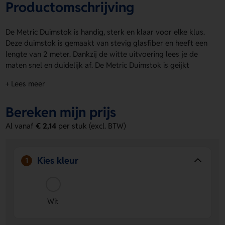
Productomschrijving
De Metric Duimstok is handig, sterk en klaar voor elke klus.
Deze duimstok is gemaakt van stevig glasfiber en heeft een
lengte van 2 meter. Dankzij de witte uitvoering lees je de
maten snel en duidelijk af. De Metric Duimstok is geijkt
volgens Europese normen en voelt betrouwbaar in gebruik.
+ Lees meer
Op de voorzijde en achterzijde is ruimte voor een logo,
naam of eigen ontwerp. Bestel of vraag een prijs op.
Bereken mijn prijs
Voordelen van de Metric Duimstok
Al vanaf
€ 2,14
per stuk (excl. BTW)
Stevig glasfiber
Gaat lang mee en is prettig in gebruik.
Witte uitvoering
Zorgt voor een duidelijke en snelle
aflezing.
Kies kleur
1
Voorzijde en achterzijde te bedrukken
Laat eenvoudig
je logo, naam of eigen ontwerp plaatsen.
Wit