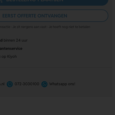
EERST OFFERTE ONTVANGEN
actie · Je zit nergens aan vast · Je hoeft nog niet te betalen
ld
binnen 24 uur
lantenservice
4
op Kiyoh
.nl
072-3030100
Whatsapp ons!