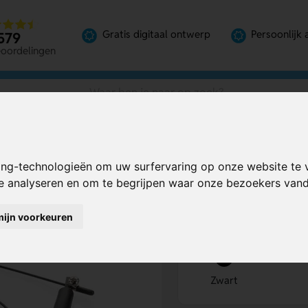
Gratis digitaal ontwerp
Persoonlijk 
579
eoordelingen
ing-technologieën om uw surfervaring op onze website te 
Bereken mijn prij
te analyseren en om te begrijpen waar onze bezoekers va
mijn voorkeuren
Kies kleur
1
Zwart