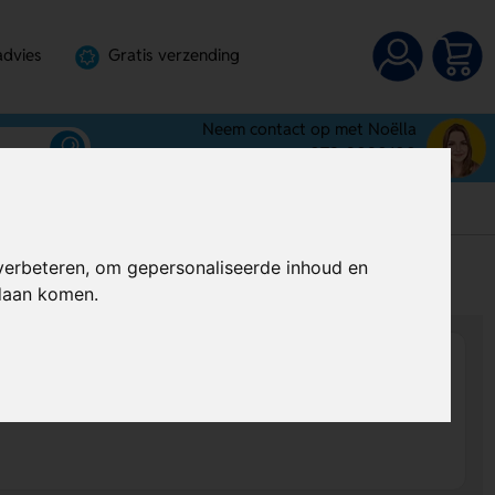
advies
Gratis verzending
Neem contact op met Noëlla
072-3030100
verbeteren, om gepersonaliseerde inhoud en
s
Al vanaf
€ 4,20
per stuk (excl. BTW)
ndaan komen.