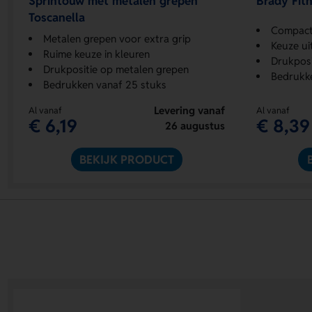
Sprintouw met metalen grepen
Brady Fit
Toscanella
Compacte
Metalen grepen voor extra grip
Keuze uit
Ruime keuze in kleuren
Drukposi
Drukpositie op metalen grepen
Bedrukke
Bedrukken vanaf 25 stuks
Levering vanaf
Al vanaf
Al vanaf
€ 6,19
€ 8,39
26 augustus
BEKIJK PRODUCT