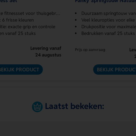
ness Set
Panky Springtouw Natuurl
 fitnessset voor thuisgebruik
Duurzaam springtouw van natuurli
 6 frisse kleuren
Veel kleuropties voor elke s
tie: exacte grip en controle
Drukpositie voor maximale
n vanaf 25 stuks
Bedrukken vanaf 25 stuks
Levering vanaf
Lev
Prijs op aanvraag
24 augustus
BEKIJK PRODUCT
BEKIJK PRODUC
Laatst bekeken: