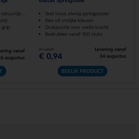
ijk
Galtax Springtouw
jk materiaal
Snel touw, stevig springplezier
tijl
Kies uit vrolijke kleuren
 grip
Drukpositie voor snelle kracht
Bedrukken vanaf 100 stuks
Levering vanaf
Al vanaf
ering vanaf
€ 0,94
24 augustus
26 augustus
T
BEKIJK PRODUCT