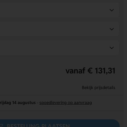
vanaf € 131,31
Bekijk prijsdetails
rijdag 14 augustus
-
spoedlevering op aanvraag
BESTELLING PLAATSEN