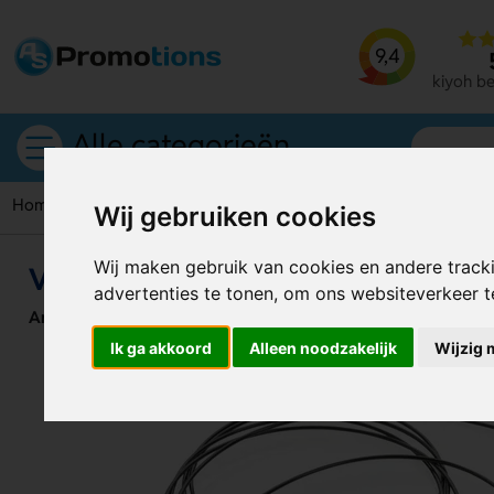
9,4
kiyoh b
Alle categorieën
Home
Springtouwen
Verstelbaar springtouw in etui
Wij gebruiken cookies
Wij maken gebruik van cookies en andere track
Verstelbaar springtouw in etui
advertenties te tonen, om ons websiteverkeer 
Artikelnummer:
126776
Ik ga akkoord
Alleen noodzakelijk
Wijzig 