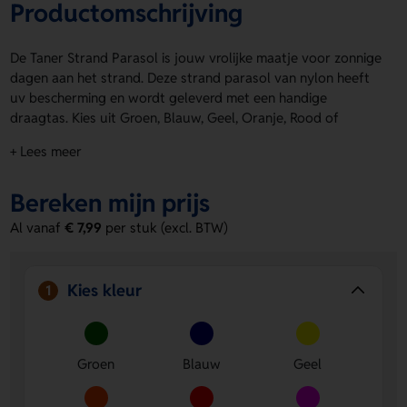
Productomschrijving
De Taner Strand Parasol is jouw vrolijke maatje voor zonnige
dagen aan het strand. Deze strand parasol van nylon heeft
uv bescherming en wordt geleverd met een handige
draagtas. Kies uit Groen, Blauw, Geel, Oranje, Rood of
Fuchsia en maak jouw dag extra kleurrijk. De Taner Strand
+ Lees meer
Parasol is ook geschikt voor een logo, naam of eigen
ontwerp op Paneel 1, Segment 2, Segment 3 en Segment 4.
Bereken mijn prijs
Bestel of vraag een prijs op.
Al vanaf
€ 7,99
per stuk (excl. BTW)
Voordelen van de Taner Strand Parasol
Uv bescherming voor extra comfort
- Je zit lekkerder
uit de zon op warme dagen.
Kies kleur
1
Ruimte voor jouw eigen ontwerp
- Laat een logo, naam
of ontwerp aanbrengen op Paneel 1, Segment 2,
Segment 3 en Segment 4.
Handig mee te nemen
- Dankzij de draagtas neem je de
Groen
Blauw
Geel
Taner Strand Parasol makkelijk overal mee naartoe.