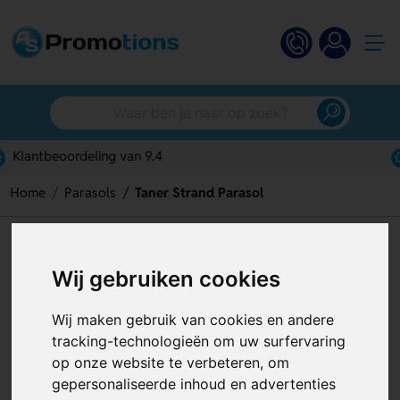
Gratis digitaal ontwerp
Home
Parasols
Taner Strand Parasol
Taner Strand Parasol
Wij gebruiken cookies
Artikelnummer:
126508
Wij maken gebruik van cookies en andere
tracking-technologieën om uw surfervaring
op onze website te verbeteren, om
gepersonaliseerde inhoud en advertenties