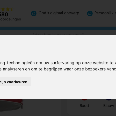
Gratis digitaal ontwerp
Persoonlijk 
580
eoordelingen
ing-technologieën om uw surfervaring op onze website te 
Bereken mijn prij
te analyseren en om te begrijpen waar onze bezoekers va
mijn voorkeuren
Kies kleur
1
Rood
Blauw