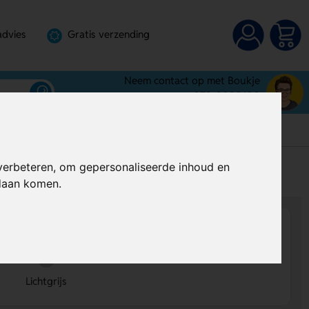
advies
Gratis verzending
Neem contact op met Boukje
072-3030100
verbeteren, om gepersonaliseerde inhoud en
s
Al vanaf
€ 11,71
per stuk (excl. BTW)
ndaan komen.
Lichtgrijs