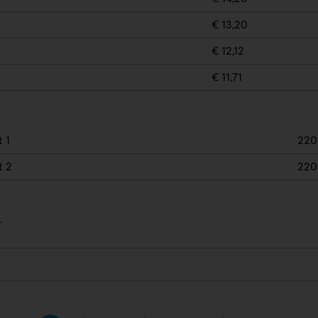
€ 13,20
€ 12,12
€ 11,71
 1
220
t 2
220
.
.