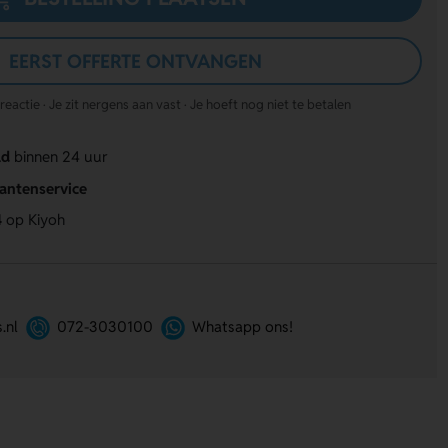
EERST OFFERTE ONTVANGEN
actie · Je zit nergens aan vast · Je hoeft nog niet te betalen
ld
binnen 24 uur
lantenservice
4
op Kiyoh
.nl
072-3030100
Whatsapp ons!