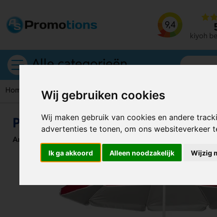
9,4
kiyoh b
Alle categorieën
Home
Parasols
Parana Parasol
Wij gebruiken cookies
Wij maken gebruik van cookies en andere track
Parana Parasol
advertenties te tonen, om ons websiteverkeer 
Artikelnummer:
126494
Ik ga akkoord
Alleen noodzakelijk
Wijzig 