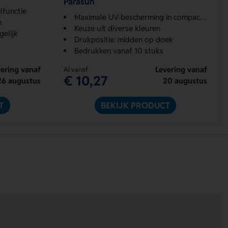
Parasun
lfunctie
Maximale UV-bescherming in compact formaat
n
Keuze uit diverse kleuren
elijk
Drukpositie: midden op doek
Bedrukken vanaf 10 stuks
ering vanaf
Levering vanaf
Al vanaf
€ 10,27
26 augustus
20 augustus
T
BEKIJK PRODUCT