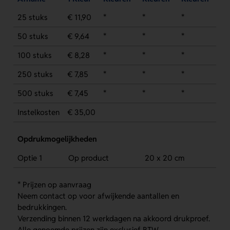
25 stuks
€ 11,90
*
*
*
50 stuks
€ 9,64
*
*
*
100 stuks
€ 8,28
*
*
*
250 stuks
€ 7,85
*
*
*
500 stuks
€ 7,45
*
*
*
Instelkosten
€ 35,00
Opdrukmogelijkheden
Optie 1
Op product
20 x 20 cm
* Prijzen op aanvraag
Neem contact op voor afwijkende aantallen en
bedrukkingen.
Verzending binnen 12 werkdagen na akkoord drukproef.
Alle genoemde prijzen zijn exclusief BTW.