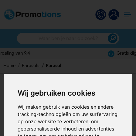
Gratis digitaal ontwerp
Home
Parasols
Parasol
Parasol
Wij gebruiken cookies
Artikelnummer:
126498
Wij maken gebruik van cookies en andere
tracking-technologieën om uw surfervaring
op onze website te verbeteren, om
gepersonaliseerde inhoud en advertenties
te tonen, om ons websiteverkeer te