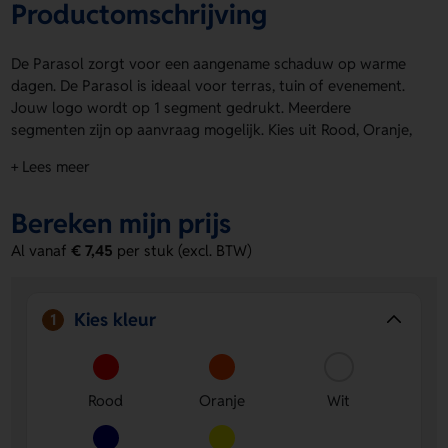
Productomschrijving
De Parasol zorgt voor een aangename schaduw op warme
dagen. De Parasol is ideaal voor terras, tuin of evenement.
Jouw logo wordt op 1 segment gedrukt. Meerdere
segmenten zijn op aanvraag mogelijk. Kies uit Rood, Oranje,
Wit, Blauw en Geel. De drukpositie is op product, zodat je
+ Lees meer
eenvoudig een logo, naam of eigen ontwerp kunt laten
aanbrengen. Bestel of vraag een prijs op.
Bereken mijn prijs
Voordelen van de Parasol
Al vanaf
€ 7,45
per stuk (excl. BTW)
Meer zichtbaarheid voor jouw merk
- Jouw logo komt
goed in beeld op 1 segment.
Persoonlijke bedrukking mogelijk
- Laat een logo, naam
Kies kleur
1
of eigen ontwerp aanbrengen op product.
Kies een kleur die past
- Verkrijgbaar in Rood, Oranje,
Wit, Blauw en Geel.
Rood
Oranje
Wit