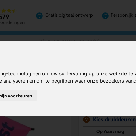
Gratis digitaal ontwerp
Persoonlijk 
579
eoordelingen
ing-technologieën om uw surfervaring op onze website te 
Bereken mijn prij
te analyseren en om te begrijpen waar onze bezoekers va
mijn voorkeuren
Kies drukpositie
1
Kies drukkleuren
2
Op Aanvraag