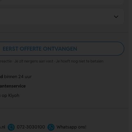
EERST OFFERTE ONTVANGEN
actie · Je zit nergens aan vast · Je hoeft nog niet te betalen
ld
binnen 24 uur
lantenservice
4
op Kiyoh
.nl
072-3030100
Whatsapp ons!