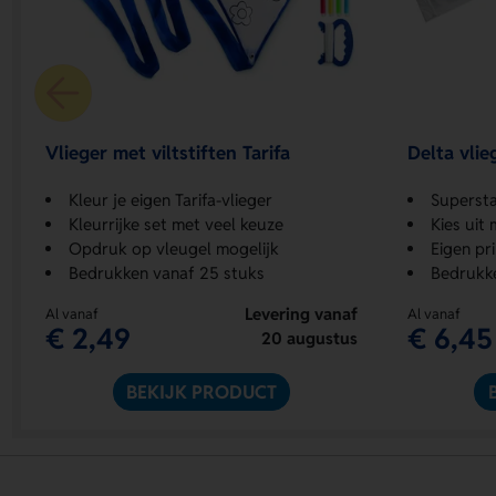
Vlieger met viltstiften Tarifa
Delta vlie
Kleur je eigen Tarifa-vlieger
Superstab
Kleurrijke set met veel keuze
Kies uit
Opdruk op vleugel mogelijk
Eigen pr
Bedrukken vanaf 25 stuks
Bedrukke
Levering vanaf
Al vanaf
Al vanaf
€ 2,49
€ 6,45
20 augustus
BEKIJK PRODUCT