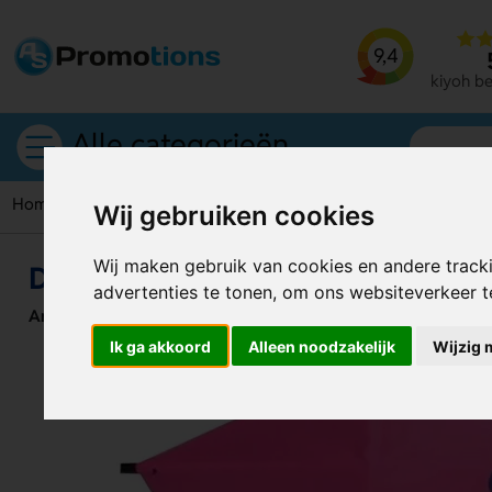
9,4
kiyoh b
Alle categorieën
Home
Vliegers
Diamant vliegers
Wij gebruiken cookies
Wij maken gebruik van cookies en andere track
Diamant vliegers
advertenties te tonen, om ons websiteverkeer 
Artikelnummer:
125729
Ik ga akkoord
Alleen noodzakelijk
Wijzig 