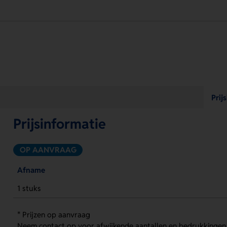
Prij
Prijsinformatie
OP AANVRAAG
Afname
1 stuks
* Prijzen op aanvraag
Neem contact op voor afwijkende aantallen en bedrukkingen