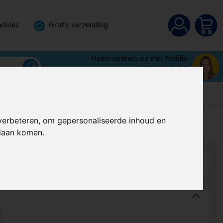
advies
Gratis verzending
Neem contact op met Noëlla
072-3030100
verbeteren, om gepersonaliseerde inhoud en
s
Prijs op aanvraag
ndaan komen.
Wijzigen
Op product