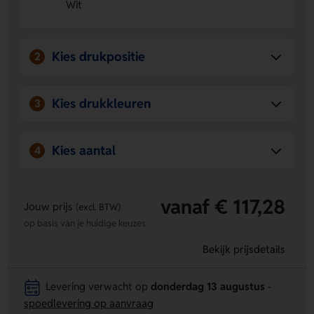
Wit
eigen ontwerp drukken op Schaduw 1 en Schaduw 2.
Handig in gebruik
- opvouwbaar en inclusief
zuignappen, dus snel te plaatsen en weer weg te halen.
Kies drukpositie
2
Kies drukkleuren
3
Kies aantal
4
vanaf € 117,28
Jouw prijs
(excl. BTW)
op basis van je huidige keuzes
Bekijk prijsdetails
Levering verwacht op
donderdag 13 augustus
-
spoedlevering op aanvraag