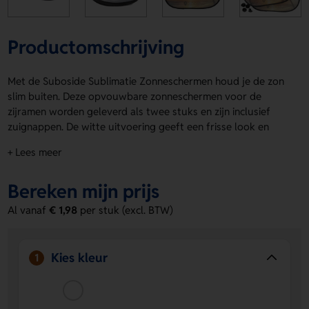
Productomschrijving
Met de Suboside Sublimatie Zonneschermen houd je de zon
slim buiten. Deze opvouwbare zonneschermen voor de
zijramen worden geleverd als twee stuks en zijn inclusief
zuignappen. De witte uitvoering geeft een frisse look en
biedt volop ruimte voor jouw eigen stijl. Op de drukposities
+ Lees meer
Schaduw 1 en Schaduw 2 plaats je eenvoudig een logo,
naam of eigen ontwerp. De Suboside Sublimatie
Bereken mijn prijs
Zonneschermen zijn handig, licht en leuk om te
personaliseren. Bestel of vraag een prijs op.
Al vanaf
€ 1,98
per stuk (excl. BTW)
Voordelen van de Suboside Sublimatie
Zonneschermen
Kies kleur
1
Bescherming tegen felle zon
- houdt het zicht prettiger
en helpt de auto koeler te houden.
Ruimte voor personalisatie
- laat een logo, naam of