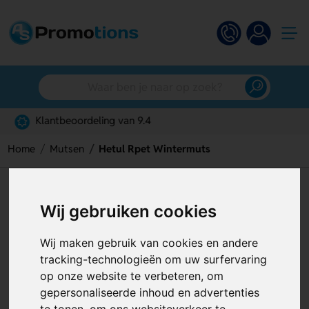
Gratis digitaal ontwerp
Home
Mutsen
Hetul Rpet Wintermuts
Hetul Rpet Wintermuts
Wij gebruiken cookies
Artikelnummer:
119550
Wij maken gebruik van cookies en andere
tracking-technologieën om uw surfervaring
op onze website te verbeteren, om
gepersonaliseerde inhoud en advertenties
te tonen, om ons websiteverkeer te