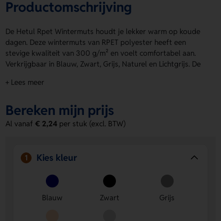
Productomschrijving
De Hetul Rpet Wintermuts houdt je lekker warm op koude
dagen. Deze wintermuts van RPET polyester heeft een
stevige kwaliteit van 300 g/m² en voelt comfortabel aan.
Verkrijgbaar in Blauw, Zwart, Grijs, Naturel en Lichtgrijs. De
Hetul Rpet Wintermuts is ideaal voor een frisse look met
+ Lees meer
een duurzame insteek. Laat de voorzijde bedrukken met een
logo, naam of eigen ontwerp voor een persoonlijke touch.
Bereken mijn prijs
Bestel of vraag een prijs op.
Al vanaf
€ 2,24
per stuk (excl. BTW)
Voordelen van de Hetul Rpet
Wintermuts
Warm en comfortabel
- De dikke 300 g/m² kwaliteit
Kies kleur
1
helpt je goed warm te blijven.
Persoonlijk te bedrukken
- Op de voorzijde kun je een
logo, naam of eigen ontwerp laten aanbrengen.
Blauw
Zwart
Grijs
Keuze uit meerdere kleuren
- Kies uit Blauw, Zwart,
Grijs, Naturel of Lichtgrijs voor de look die bij je past.