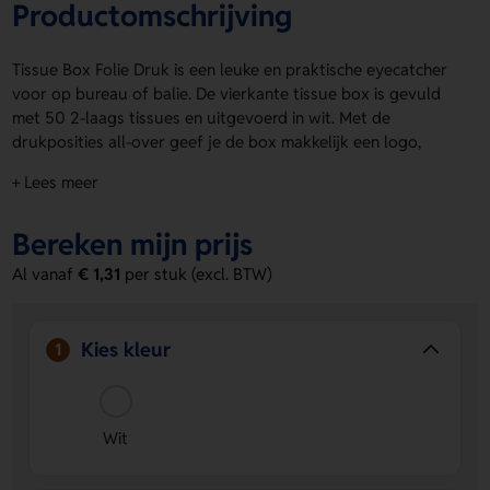
Productomschrijving
Tissue Box Folie Druk is een leuke en praktische eyecatcher
voor op bureau of balie. De vierkante tissue box is gevuld
met 50 2-laags tissues en uitgevoerd in wit. Met de
drukposities all-over geef je de box makkelijk een logo,
naam of eigen ontwerp mee. Zo maak je van een handig
+ Lees meer
product iets persoonlijks. Tissue Box Folie Druk is ideaal
voor een frisse en opvallende uitstraling. Bestel of vraag
Bereken mijn prijs
een prijs op.
Al vanaf
€ 1,31
per stuk (excl. BTW)
Voordelen van de Tissue Box Folie Druk
All-over bedrukking mogelijk
– Zet een logo, naam of
eigen ontwerp rondom op de box voor maximale
Kies kleur
1
zichtbaarheid.
Praktisch en direct inzetbaar
– De box is gevuld met
50 2-laags tissues en dus meteen klaar voor gebruik.
Witte, neutrale basis
– De witte uitvoering laat jouw
Wit
ontwerp extra goed opvallen.