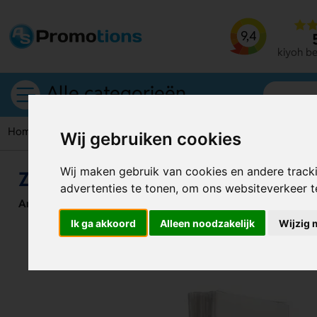
9,4
kiyoh b
Alle categorieën
Home
Tissues
Zakdoekjes In Folie
Wij gebruiken cookies
Wij maken gebruik van cookies en andere track
Zakdoekjes In Folie
advertenties te tonen, om ons websiteverkeer 
Artikelnummer:
121677
Ik ga akkoord
Alleen noodzakelijk
Wijzig 