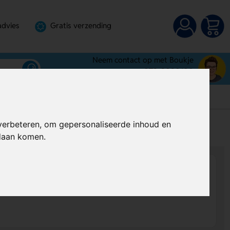
advies
Gratis verzending
Neem contact op met Boukje
072-3030100
verbeteren, om gepersonaliseerde inhoud en
s
Al vanaf
€ 0,59
per stuk (excl. BTW)
ndaan komen.