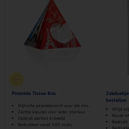
Piramide Tissue Box
Zakdoekjes
bestellen
Stijlvolle piramidevorm voor elk interieur
Altijd st
Zachte kleuren voor ieder interieur
Keuze ui
Opdruk perfect in beeld
Bedrukt o
Bedrukken vanaf 500 stuks
Bedrukk