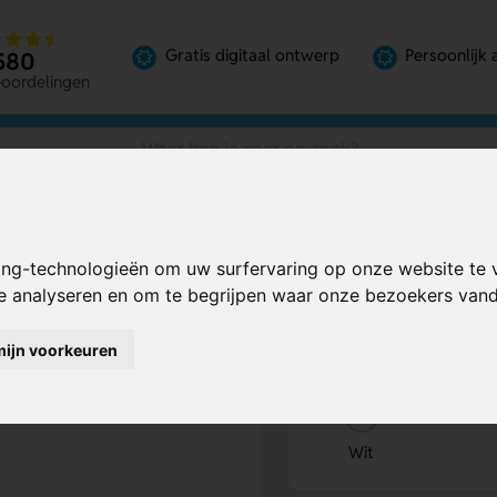
Gratis digitaal ontwerp
Persoonlijk 
580
eoordelingen
ing-technologieën om uw surfervaring op onze website te 
Bereken mijn prij
te analyseren en om te begrijpen waar onze bezoekers va
mijn voorkeuren
Kies kleur
1
Wit