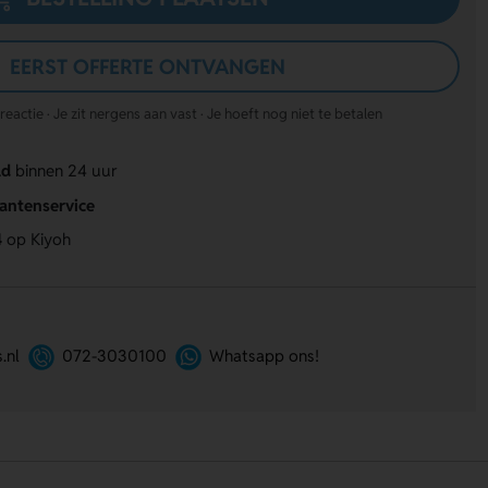
EERST OFFERTE ONTVANGEN
actie · Je zit nergens aan vast · Je hoeft nog niet te betalen
ld
binnen 24 uur
lantenservice
4
op Kiyoh
.nl
072-3030100
Whatsapp ons!