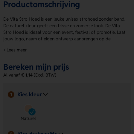
Productomschrijving
De Vita Stro Hoed is een leuke unisex strohoed zonder band.
De naturel kleur geeft een frisse en zomerse look. De Vita
Stro Hoed is ideaal voor een event, festival of promotie. Laat
jouw logo, naam of eigen ontwerp aanbrengen op de
drukposities voor een persoonlijke touch. Zo maak je van
+ Lees meer
een simpele hoed iets unieks. Bestel of vraag een prijs op.
Voordelen van de Vita Stro Hoed
Bereken mijn prijs
Geschikt voor personalisatie
- Laat een logo, naam of
Al vanaf
€ 1,14
(Excl. BTW)
eigen ontwerp aanbrengen op de drukposities.
Unisex en breed inzetbaar
- Leuk voor iedereen en
perfect voor allerlei zomerse acties.
Kies kleur
1
Frisse naturel uitstraling
- De naturel kleur past bij een
speelse en ontspannen look.
Naturel
Kies drukpositie