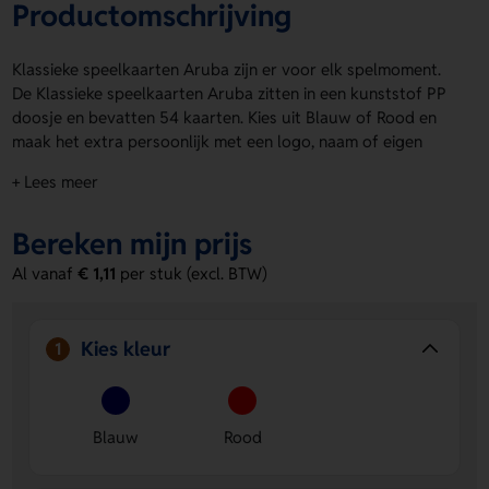
Productomschrijving
Klassieke speelkaarten Aruba zijn er voor elk spelmoment.
De Klassieke speelkaarten Aruba zitten in een kunststof PP
doosje en bevatten 54 kaarten. Kies uit Blauw of Rood en
maak het extra persoonlijk met een logo, naam of eigen
ontwerp. Dat kan op de Bovenzijde, Onderzijde of via Top
+ Lees meer
doming. Handig voor thuis, op reis of als relatiegeschenk.
Speel lekker klassiek en geef er je eigen draai aan. Bestel of
Bereken mijn prijs
vraag een prijs op.
Al vanaf
€ 1,11
per stuk (excl. BTW)
Voordelen van de Klassieke
speelkaarten Aruba
Persoonlijk te maken
- Laat een logo, naam of eigen
Kies kleur
1
ontwerp aanbrengen voor een unieke uitstraling.
Handig en stevig verpakt
- Het kunststof PP doosje
houdt de kaarten netjes bij elkaar en makkelijk mee te
Blauw
Rood
nemen.
Keuze in kleur
- Verkrijgbaar in Blauw en Rood, zodat je
snel een passende look kiest.