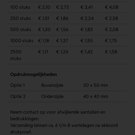
100 stuks
€ 2,10
€ 2,73
€ 3,41
€ 4,08
250 stuks
€ 1,51
€ 1,86
€ 2,24
€ 2,58
500 stuks
€ 1,30
€ 1,56
€ 1,83
€ 2,08
1000 stuks
€ 1,18
€ 1,37
€ 1,55
€ 1,75
2500
€ 1,11
€ 1,26
€ 1,42
€ 1,58
stuks
Opdrukmogelijkheden
Optie 1
Bovenzijde
30 x 50 mm
Optie 2
Onderzijde
40 x 40 mm
Neem contact op voor afwijkende aantallen en
bedrukkingen.
Verzending binnen ca. 6 t/m 8 werkdagen na akkoord
drukproef.