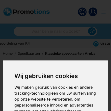
Gratis digitaal ontwerp
Home
Speelkaarten
Klassieke speelkaarten Aruba
Klassieke speelkaarten Aruba
Wij gebruiken cookies
Artikelnummer:
120873
Wij maken gebruik van cookies en andere
tracking-technologieën om uw surfervaring
op onze website te verbeteren, om
gepersonaliseerde inhoud en advertenties