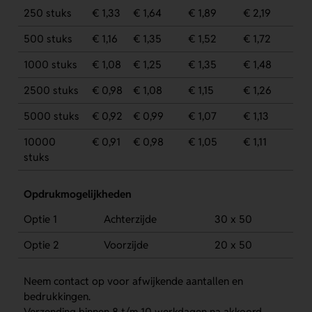
250 stuks
€ 1,33
€ 1,64
€ 1,89
€ 2,19
500 stuks
€ 1,16
€ 1,35
€ 1,52
€ 1,72
1000 stuks
€ 1,08
€ 1,25
€ 1,35
€ 1,48
2500 stuks
€ 0,98
€ 1,08
€ 1,15
€ 1,26
5000 stuks
€ 0,92
€ 0,99
€ 1,07
€ 1,13
10000
€ 0,91
€ 0,98
€ 1,05
€ 1,11
stuks
Opdrukmogelijkheden
Optie 1
Achterzijde
30 x 50
Optie 2
Voorzijde
20 x 50
Neem contact op voor afwijkende aantallen en
bedrukkingen.
Verzending binnen 8 t/m 10 werkdagen na akkoord