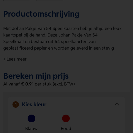
Productomschrijving
Met Johan Pakje Van 54 Speelkaarten heb je altijd een leuk
kaartspel bij de hand. Deze Johan Pakje Van 54
Speelkaarten bestaan uit 54 speelkaarten van
geplastificeerd papier en worden geleverd in een stevig
doosje. Het formaat is 100 x 70 x 20 mm. Kies uit blauw of
+ Lees meer
rood en laat de kaarten personaliseren met jouw logo, naam
of eigen ontwerp. Drukposities zijn achterzijde, voorzijde,
Bereken mijn prijs
achterzijde (40 x 70) en voorzijde (20 x 50). Bestel of vraag
een prijs op.
Al vanaf
€ 0,91
per stuk (excl. BTW)
Voordelen van de Johan Pakje Van 54
Speelkaarten
Kies kleur
1
Veel speelplezier
- 54 speelkaarten zorgen voor
genoeg variatie voor elk spelmoment.
Makkelijk te personaliseren
- laat een logo, naam of
Blauw
Rood
eigen ontwerp plaatsen op meerdere drukposities.