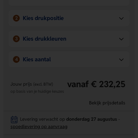
Handig om mee te nemen
- het stevige doosje en
compacte formaat maken opbergen en meenemen
simpel.
Kies drukpositie
2
Kies drukkleuren
3
Kies aantal
4
vanaf € 232,25
Jouw prijs
(excl. BTW)
op basis van je huidige keuzes
Bekijk prijsdetails
Levering verwacht op
donderdag 27 augustus
-
spoedlevering op aanvraag