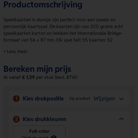
Productomschrijving
Speelkaarten in doosje zijn perfect voor een speels en
persoonlijk kaartspel. De kaarten zijn van 320 grams echt
speelkaarten karton en hebben het internationale Bridge-
formaat van 56 x 87 mm. Elk spel telt 55 kaarten: 52
kaarten, 2 jokers en een bridge score kaart. De rugzijde van
+ Lees meer
alle kaarten en het hoogglans gelamineerde doosje bedrukt
je helemaal in Full Colour. Speelkaarten in doosje zijn van
Bereken mijn prijs
absolute topkwaliteit. Je kunt de kaarten aflopend laten
bedrukken, al is een wit boord van 4 mm aan te raden voor
Al vanaf
€ 1,29
per stuk (excl. BTW)
een langere levensduur. Voor een logo, naam of eigen
ontwerp zijn de drukposities op de rugzijde van de kaarten
en op het doosje ideaal. Bestel of vraag een prijs op.
Kies drukpositie
Wijzigen
1
Op product
Voordelen van de Speelkaarten in
doosje
Kies drukkleuren
2
Ruimte voor je eigen ontwerp
- Laat een logo, naam of
volledig eigen ontwerp drukken op de rugzijde van de
Full-color
kaarten en op het doosje.
Digitale print