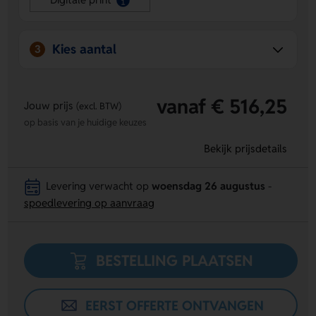
Topkwaliteit speelgevoel
- Dankzij het 320 grams
speelkaarten karton voelen de kaarten stevig en prettig
in de hand.
Kies aantal
3
Mooi en duurzaam resultaat
- Full Colour bedrukking
en een wit boord van 4 mm helpen de kaarten langer
mooi te houden.
vanaf € 516,25
Jouw prijs
(excl. BTW)
op basis van je huidige keuzes
Bekijk prijsdetails
Levering verwacht op
woensdag 26 augustus
-
spoedlevering op aanvraag
BESTELLING PLAATSEN
EERST OFFERTE ONTVANGEN