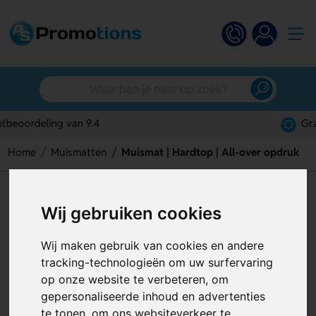
Gratis digitaal ontwerp
Home
Muismatten
Muismat | Hardtop | All-over opdruk
Muismat | Hardtop | All-over
Wij gebruiken cookies
opdruk
Wij maken gebruik van cookies en andere
Artikelnummer:
118497
tracking-technologieën om uw surfervaring
op onze website te verbeteren, om
gepersonaliseerde inhoud en advertenties
te tonen, om ons websiteverkeer te