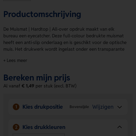
Productomschrijving
De Muismat | Hardtop | All-over opdruk maakt van elk
bureau een eyecatcher. Deze full-colour bedrukte muismat
heeft een anti-slip onderlaag en is geschikt voor de optische
muis. Het drukwerk wordt ingelast onder een transparante
laag, waardoor je lang plezier hebt van je ontwerp. De
+ Lees meer
Muismat | Hardtop | All-over opdruk kan helemaal full-
colour bedrukt worden. Je laat eenvoudig een logo, naam of
Bereken mijn prijs
eigen ontwerp plaatsen op de volledige bovenzijde. Al vanaf
25 stuks bedrukt te verkrijgen. Bestel of vraag een prijs op.
Al vanaf
€ 1,49
per stuk (excl. BTW)
Voordelen van de Muismat | Hardtop |
All-over opdruk
Kies drukpositie
Wijzigen
1
Bovenzijde
Volledig te personaliseren
– Laat een logo, naam of
eigen ontwerp full-colour op de gehele bovenzijde
drukken.
Kies drukkleuren
2
Lange levensduur
– Het drukwerk zit ingelast onder