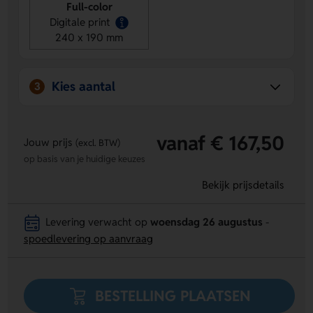
een transparante laag en blijft daardoor mooi.
Full-color
Stevig en praktisch
– De anti-slip onderlaag zorgt dat
Digitale print
de muismat goed op z’n plek blijft en werkt fijn met een
240 x 190 mm
optische muis.
Kies aantal
3
vanaf € 167,50
Jouw prijs
(excl. BTW)
op basis van je huidige keuzes
Bekijk prijsdetails
Levering verwacht op
woensdag 26 augustus
-
spoedlevering op aanvraag
BESTELLING PLAATSEN