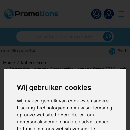
Gratis digitaal ontwerp
Home
Kofferriemen
Samsonite Luggage Accessories Luggage Strap / TSA Lock
Wij gebruiken cookies
Samsonite Luggage Accessories
Luggage Strap / TSA Lock
Wij maken gebruik van cookies en andere
tracking-technologieën om uw surfervaring
Artikelnummer:
130138
op onze website te verbeteren, om
gepersonaliseerde inhoud en advertenties
te tonen, om ons websiteverkeer te