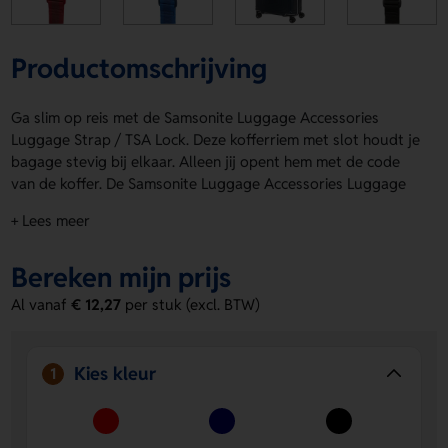
Productomschrijving
Ga slim op reis met de Samsonite Luggage Accessories
Luggage Strap / TSA Lock. Deze kofferriem met slot houdt je
bagage stevig bij elkaar. Alleen jij opent hem met de code
van de koffer. De Samsonite Luggage Accessories Luggage
Strap / TSA Lock heeft een 50mm brede riem, een 3-cijferig
+ Lees meer
combinatieslot met TSA-functie en is verstelbaar voor
tassen tot 182m. Ideaal voor reizen van en naar de VS.
Bereken mijn prijs
Verkrijgbaar in Rood, Blauw, Zwart en Oranje. Personalisatie
is mogelijk met bedrukking op meerdere drukposities voor
Al vanaf
€ 12,27
per stuk (excl. BTW)
een logo, naam of eigen ontwerp. Bestel of vraag een prijs
op.
Kies kleur
Voordelen van de Samsonite Luggage
1
Accessories Luggage Strap / TSA Lock
Extra zekerheid onderweg
De riem blijft dicht tot jij hem