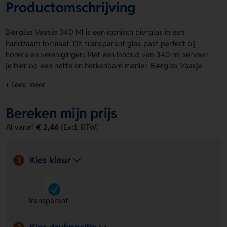
Productomschrijving
Bierglas Vaasje 340 Ml is een iconisch bierglas in een
handzaam formaat. Dit transparant glas past perfect bij
horeca en verenigingen. Met een inhoud van 340 ml serveer
je bier op een nette en herkenbare manier. Bierglas Vaasje
340 Ml is ideaal voor dagelijks gebruik en ligt fijn in de hand.
+ Lees meer
Je kunt het laten bedrukken op front side, backside,
Voorzijde en Achterzijde met een logo, naam of eigen
Bereken mijn prijs
ontwerp. Bestel of vraag een prijs op.
Al vanaf
€ 2,46
(Excl. BTW)
Voordelen van de Bierglas Vaasje 340
Ml
Kies kleur
Geschikt voor personalisatie
Laat eenvoudig een logo,
1
naam of eigen ontwerp plaatsen op front side, backside,
Voorzijde of Achterzijde.
Handzaam formaat
Met 340 ml is dit glas prettig in
Transparant
gebruik en fijn om vast te houden.
Breed inzetbaar
Ideaal voor horeca en verenigingen
Kies drukpositie
door de herkenbare vorm en transparante uitstraling.