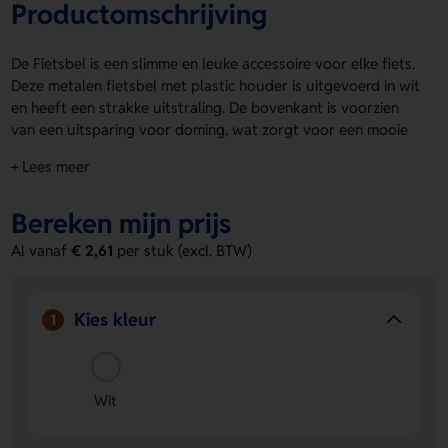
Productomschrijving
De Fietsbel is een slimme en leuke accessoire voor elke fiets.
Deze metalen fietsbel met plastic houder is uitgevoerd in wit
en heeft een strakke uitstraling. De bovenkant is voorzien
van een uitsparing voor doming, wat zorgt voor een mooie
afwerking. Op de bovenzijde kun je eenvoudig een logo,
+ Lees meer
naam of eigen ontwerp laten plaatsen. Zo maak je van deze
Fietsbel iets persoonlijks. Bestel of vraag een prijs op.
Bereken mijn prijs
Voordelen van de Fietsbel
Al vanaf
€ 2,61
per stuk (excl. BTW)
Persoonlijke bedrukking mogelijk
- Op de bovenzijde
laat je eenvoudig een logo, naam of eigen ontwerp
aanbrengen.
Kies kleur
1
Strakke afwerking
- De uitsparing voor doming zorgt
voor een nette en professionele look.
Opvallend in wit
- De witte uitvoering geeft de fietsbel
een frisse en duidelijke uitstraling.
Wit