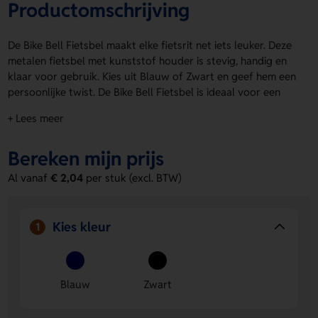
Productomschrijving
De Bike Bell Fietsbel maakt elke fietsrit net iets leuker. Deze
metalen fietsbel met kunststof houder is stevig, handig en
klaar voor gebruik. Kies uit Blauw of Zwart en geef hem een
persoonlijke twist. De Bike Bell Fietsbel is ideaal voor een
logo, naam of eigen ontwerp op de top side of bovenzijde.
+ Lees meer
Zo maak je van een praktische bel ook meteen een
opvallend item. Bestel of vraag een prijs op.
Bereken mijn prijs
Voordelen van de Bike Bell Fietsbel
Al vanaf
€ 2,04
per stuk (excl. BTW)
Persoonlijk te maken
- Laat een logo, naam of eigen
ontwerp aanbrengen op de top side of bovenzijde.
Stevig materiaal
- Gemaakt van metaal met een
Kies kleur
1
kunststof houder voor dagelijks gebruik.
Keuze in kleur
- Verkrijgbaar in Blauw en Zwart, dus
altijd passend bij jouw stijl.
Blauw
Zwart