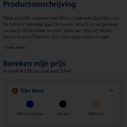
Productomschrijving
Maak je outfit compleet met Nilton`s Gebreide Sjaal De Luxe.
De Nilton`s Gebreide Sjaal De Luxe is 140x25 cm en gemaakt
van acryl. Hij zit lekker en voelt zacht aan. Kies uit Marine
blauw, Zwart of Naturel. Voor jouw logo, naam of eigen
ontwerp zijn er handige drukposities beschikbaar. Zo maak
+ Lees meer
je de sjaal helemaal van jou. Nilton`s Gebreide Sjaal De Luxe
past bij elke look. Bestel of vraag een prijs op.
Bereken mijn prijs
Voordelen van de Nilton`s Gebreide
Al vanaf
€ 1,72
per stuk (excl. BTW)
Sjaal De Luxe
Ruimte voor personalisatie
- Laat een logo, naam of
eigen ontwerp aanbrengen voor een herkenbare
Kies kleur
1
uitstraling.
Comfortabel formaat
- Met 140x25 cm draag je de sjaal
prettig en warm.
Marine blauw
Zwart
Naturel
Keuze uit drie kleuren
- Marine blauw, Zwart en Naturel
maken combineren makkelijk.