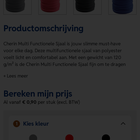
Productomschrijving
Cherin Multi Functionele Sjaal is jouw slimme must-have
voor elke dag. Deze multifunctionele sjaal van polyester
voelt licht en comfortabel aan. Met een gewicht van 120
g/m² is de Cherin Multi Functionele Sjaal fijn om te dragen
en makkelijk mee te nemen. Verkrijgbaar in Grijs, Rood,
+ Lees meer
Zwart, Blauw, Groen, Wit, Fuchsia, Oranje, Geel, Roze,
Lichtblauw, Paars en Naturel. Kies voor bedrukking op de
Bereken mijn prijs
Voorzijde of Achterzijde voor jouw logo, naam of eigen
ontwerp. Bestel of vraag een prijs op.
Al vanaf
€ 0,90
per stuk (excl. BTW)
Voordelen van de Cherin Multi
Functionele Sjaal
Kies kleur
1
Veelzijdig in gebruik
Je draagt hem op meerdere
manieren en maakt hem zo handig voor elke situatie.