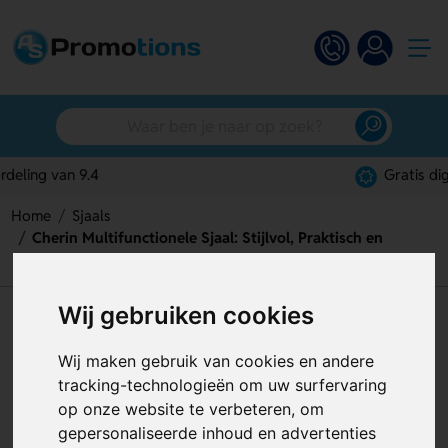
Gratis digitaal ontwerp
Home
Sjaals
Cherin Multifunctionele Sjaal: Stijlvol, Praktisch en
Veelzijdig
Wij gebruiken cookies
Cherin Multifunctionele Sjaal:
Stijlvol, Praktisch en Veelzijdig
Wij maken gebruik van cookies en andere
tracking-technologieën om uw surfervaring
Artikelnummer:
128031
op onze website te verbeteren, om
gepersonaliseerde inhoud en advertenties