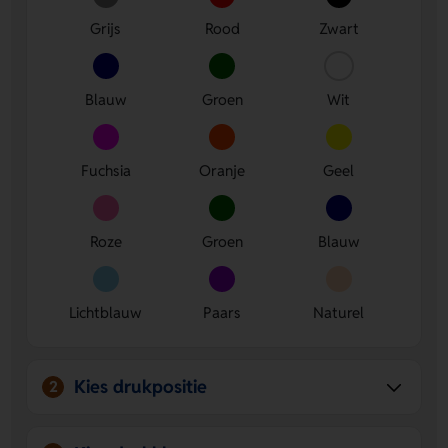
Ruimte voor jouw ontwerp
Laat een logo, naam of
Grijs
Rood
Zwart
eigen ontwerp plaatsen op de Voorzijde of Achterzijde.
Veel kleurkeuze
Je kiest makkelijk een kleur die past bij
jouw stijl of huisstijl.
Blauw
Groen
Wit
Fuchsia
Oranje
Geel
Roze
Groen
Blauw
Lichtblauw
Paars
Naturel
Kies drukpositie
2