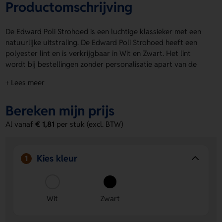
Productomschrijving
De Edward Poli Strohoed is een luchtige klassieker met een
natuurlijke uitstraling. De Edward Poli Strohoed heeft een
polyester lint en is verkrijgbaar in Wit en Zwart. Het lint
wordt bij bestellingen zonder personalisatie apart van de
hoed geleverd. Met een formaat van 580 mm zit hij lekker en
+ Lees meer
valt hij goed op. Laat de band bedrukken met een logo,
naam of eigen ontwerp. Zo geef je deze hoed snel jouw
Bereken mijn prijs
eigen twist. Bestel of vraag een prijs op.
Al vanaf
€ 1,81
per stuk (excl. BTW)
Voordelen van de Edward Poli Strohoed
Te personaliseren op de band
Laat eenvoudig een logo,
naam of eigen ontwerp aanbrengen voor een unieke
Kies kleur
1
look.
Luchtig en comfortabel
De natuurlijke strooien
uitvoering draagt fijn en is ideaal voor zonnige dagen.
Direct inzetbaar in Wit en Zwart
Kies de kleur die past
Wit
Zwart
bij jouw stijl of actie en maak meteen impact.