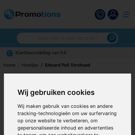
Gratis digitaal ontwerp
Home
Hoedjes
Edward Poli Strohoed
Edward Poli Strohoed
Wij gebruiken cookies
Artikelnummer:
127912
Wij maken gebruik van cookies en andere
tracking-technologieën om uw surfervaring
op onze website te verbeteren, om
gepersonaliseerde inhoud en advertenties
te tonen, om ons websiteverkeer te