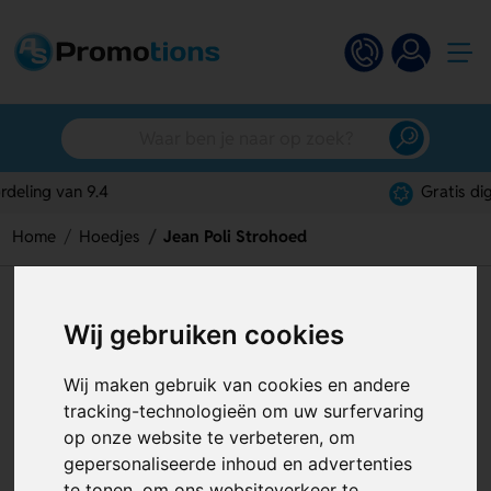
Gratis digitaal ontwerp
Home
Hoedjes
Jean Poli Strohoed
Jean Poli Strohoed
Wij gebruiken cookies
Artikelnummer:
127909
Wij maken gebruik van cookies en andere
tracking-technologieën om uw surfervaring
op onze website te verbeteren, om
gepersonaliseerde inhoud en advertenties
te tonen, om ons websiteverkeer te