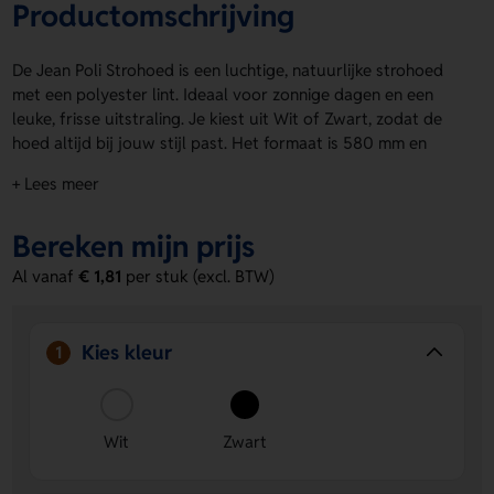
Productomschrijving
De Jean Poli Strohoed is een luchtige, natuurlijke strohoed
met een polyester lint. Ideaal voor zonnige dagen en een
leuke, frisse uitstraling. Je kiest uit Wit of Zwart, zodat de
hoed altijd bij jouw stijl past. Het formaat is 580 mm en
zorgt voor een fijne pasvorm. De Jean Poli Strohoed is ook
+ Lees meer
geschikt voor personalisatie. Op de band kun je een logo,
naam of eigen ontwerp laten aanbrengen. Bestel of vraag
Bereken mijn prijs
een prijs op.
Al vanaf
€ 1,81
per stuk (excl. BTW)
Voordelen van de Jean Poli Strohoed
Geschikt voor personalisatie.
Laat een logo, naam of
eigen ontwerp aanbrengen op de band.
Kies kleur
1
Keuze uit Wit en Zwart.
Zo past de hoed makkelijk bij
jouw look of gelegenheid.
Natuurlijke uitstraling.
De strohoed geeft een speelse
en zomerse uitstraling.
Wit
Zwart