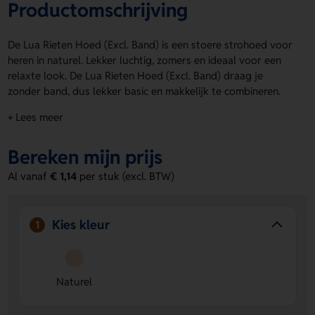
Productomschrijving
De Lua Rieten Hoed (Excl. Band) is een stoere strohoed voor
heren in naturel. Lekker luchtig, zomers en ideaal voor een
relaxte look. De Lua Rieten Hoed (Excl. Band) draag je
zonder band, dus lekker basic en makkelijk te combineren.
Laat hem bedrukken of personaliseren met een logo, naam
+ Lees meer
of eigen ontwerp. Drukposities zijn beschikbaar voor een
strakke afwerking. Bestel of vraag een prijs op.
Bereken mijn prijs
Voordelen van de Lua Rieten Hoed
Al vanaf
€ 1,14
per stuk (excl. BTW)
(Excl. Band)
Veelzijdige look
De naturel kleur past makkelijk bij
allerlei outfits en gelegenheden.
Kies kleur
1
Ruimte voor personalisatie
Laat een logo, naam of
eigen ontwerp aanbrengen op de beschikbare
drukposities.
Naturel
Luchtig en comfortabel
Deze strohoed voor heren zit
prettig en is ideaal voor warme dagen.