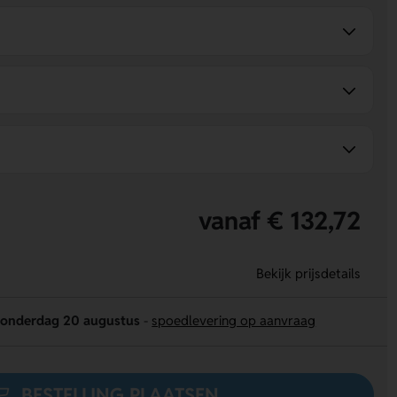
vanaf € 132,72
Bekijk prijsdetails
onderdag 20 augustus
-
spoedlevering op aanvraag
BESTELLING PLAATSEN