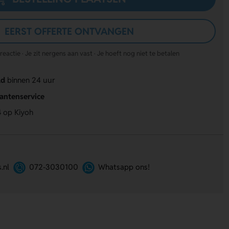
EERST OFFERTE ONTVANGEN
actie · Je zit nergens aan vast · Je hoeft nog niet te betalen
ld
binnen 24 uur
lantenservice
4
op Kiyoh
.nl
072-3030100
Whatsapp ons!