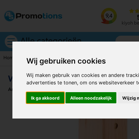
9,4
kiyoh b
Alle categorieën
Home
Wijnkisten
Wijnkist Vinbox
Wij gebruiken cookies
Wij maken gebruik van cookies en andere track
Wijnkist Vinbox
advertenties te tonen, om ons websiteverkeer 
Artikelnummer:
127607
Ik ga akkoord
Alleen noodzakelijk
Wijzig 