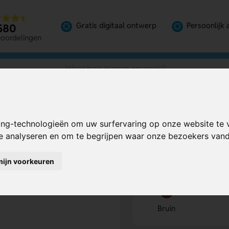
Gratis digitaal ontwerp
Persoonlijk 
580
eoordelingen
ing-technologieën om uw surfervaring op onze website te 
Bereken mijn prij
te analyseren en om te begrijpen waar onze bezoekers va
mijn voorkeuren
Kies kleur
1
Bruin