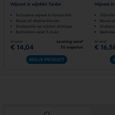
Wijnset in wijnkist Tardor
Wijnset in
Exclusieve wijnset in houten kist
Stijlvoll
Keuze uit diverse kleuren
Keuze ui
Drukpositie op wijnkist zichtbaar
Drukposi
Bedrukken vanaf 5 stuks
Bedrukke
Levering vanaf
Al vanaf
Al vanaf
€ 14,04
€ 16,5
20 augustus
BEKIJK PRODUCT