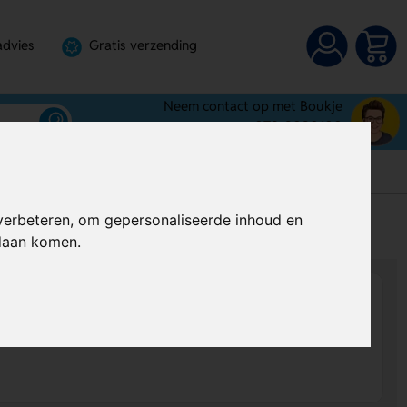
advies
Gratis verzending
Neem contact op met Boukje
072-3030100
verbeteren, om gepersonaliseerde inhoud en
s
Al vanaf
€ 6,14
per stuk (excl. BTW)
ndaan komen.