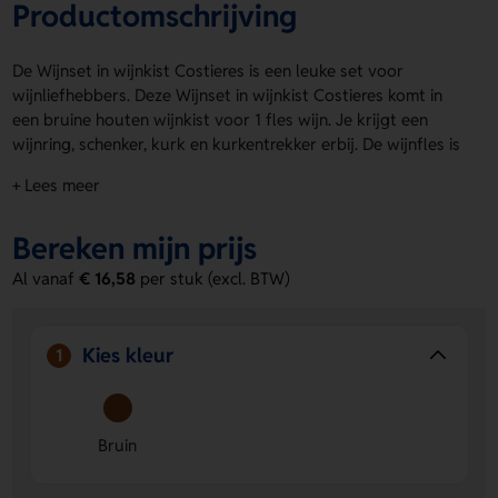
Productomschrijving
De Wijnset in wijnkist Costieres is een leuke set voor
wijnliefhebbers. Deze Wijnset in wijnkist Costieres komt in
een bruine houten wijnkist voor 1 fles wijn. Je krijgt een
wijnring, schenker, kurk en kurkentrekker erbij. De wijnfles is
niet inbegrepen. Laat je logo, naam of eigen ontwerp
+ Lees meer
plaatsen op de Top box pad, Front box pad, Bovenzijde
doos of Front box voor een persoonlijke touch. Bestel of
Bereken mijn prijs
vraag een prijs op.
Al vanaf
€ 16,58
per stuk (excl. BTW)
Voordelen van de Wijnset in wijnkist
Costieres
Compleet cadeau:
je hebt direct handige
Kies kleur
1
wijnaccessoires bij de hand in één set.
Ruimte voor personalisatie:
laat eenvoudig een logo,
naam of eigen ontwerp toevoegen op meerdere
Bruin
drukposities.
Stijlvolle bruine wijnkist:
de houten uitvoering geeft de
set een warme en luxe uitstraling.