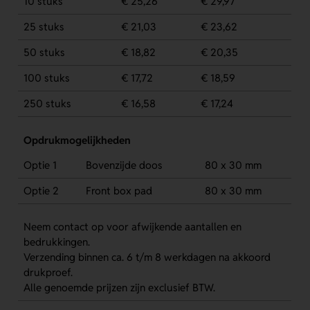
10 stuks
€ 25,26
€ 29,97
25 stuks
€ 21,03
€ 23,62
50 stuks
€ 18,82
€ 20,35
100 stuks
€ 17,72
€ 18,59
250 stuks
€ 16,58
€ 17,24
Opdrukmogelijkheden
Optie 1
Bovenzijde doos
80 x 30 mm
Optie 2
Front box pad
80 x 30 mm
Neem contact op voor afwijkende aantallen en
bedrukkingen.
Verzending binnen ca. 6 t/m 8 werkdagen na akkoord
drukproef.
Alle genoemde prijzen zijn exclusief BTW.