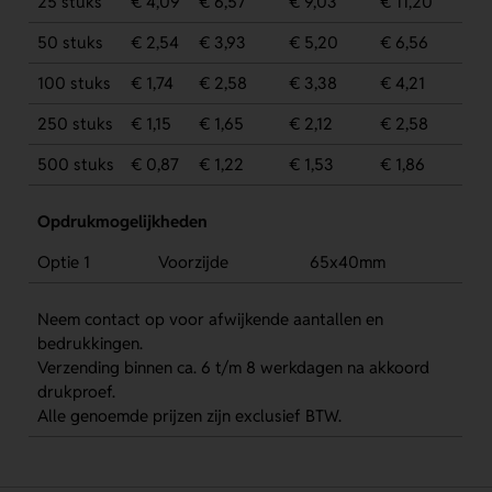
25 stuks
€ 4,09
€ 6,57
€ 9,03
€ 11,20
50 stuks
€ 2,54
€ 3,93
€ 5,20
€ 6,56
100 stuks
€ 1,74
€ 2,58
€ 3,38
€ 4,21
250 stuks
€ 1,15
€ 1,65
€ 2,12
€ 2,58
500 stuks
€ 0,87
€ 1,22
€ 1,53
€ 1,86
Opdrukmogelijkheden
Optie 1
Voorzijde
65x40mm
Neem contact op voor afwijkende aantallen en
bedrukkingen.
Verzending binnen ca. 6 t/m 8 werkdagen na akkoord
drukproef.
Alle genoemde prijzen zijn exclusief BTW.