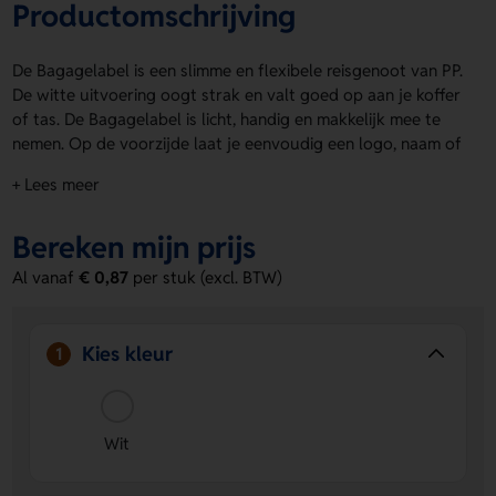
Productomschrijving
De Bagagelabel is een slimme en flexibele reisgenoot van PP.
De witte uitvoering oogt strak en valt goed op aan je koffer
of tas. De Bagagelabel is licht, handig en makkelijk mee te
nemen. Op de voorzijde laat je eenvoudig een logo, naam of
eigen ontwerp drukken. Zo maak je jouw label direct
+ Lees meer
herkenbaar. Handig voor reizen, events of giveaways. Bestel
of vraag een prijs op.
Bereken mijn prijs
Voordelen van de Bagagelabel
Al vanaf
€ 0,87
per stuk (excl. BTW)
Voorzijde te bedrukken
Laat eenvoudig een logo, naam
of eigen ontwerp aanbrengen voor een persoonlijke
uitstraling.
Kies kleur
1
Flexibel materiaal van PP
Stevig en soepel tegelijk,
ideaal voor dagelijks gebruik onderweg.
Wit en goed zichtbaar
Zorgt voor een frisse look en
maakt jouw bagage snel herkenbaar.
Wit