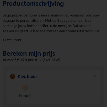
Productomschrijving
Bagagelabel bamboe is een slimme en leuke manier om jouw
bagage te personaliseren. Met de Bagagelabel bamboe
herken je jouw koffer sneller in de menigte. Dat scheelt
zoeken en geeft je bagage meteen een stoere uitstraling. De
naturel kleur past overal bij en maakt het label extra stijlvol.
+ Lees meer
Voorzijde is geschikt voor het aanbrengen van een logo,
naam of eigen ontwerp. Bagagelabel bamboe is praktisch,
Bereken mijn prijs
mooi en helemaal van nu. Bestel of vraag een prijs op.
Al vanaf
€ 1,90
per stuk (excl. BTW)
Voordelen van de Bagagelabel bamboe
Je bagage valt sneller op
- Zo herken je jouw koffer of
tas in één oogopslag.
Kies kleur
1
Voorzijde te bedrukken
- Laat een logo, naam of eigen
ontwerp aanbrengen voor een persoonlijke touch.
Stoere naturel uitstraling
- Bamboe geeft het label een
frisse en robuuste look.
Naturel